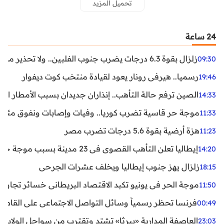
تحميل المزيد
24 ساعة
زلزال بقوة 6.3 درجات يضرب جنوب الفلبين.. ولا تحذير من تسونامي حتى الآن
09:30
رسميا.. هيرفي رونار يعود لقيادة منتخب كوت ديفوار
19:46
الصين ترفع حالة التأهب.. إنذاران جديدان بسبب الأمطار الغ
14:33
موجة حر قاسية تضرب كوريا.. وفيات وإصابات ونفوق مئات ا
11:33
هزة أرضية بقوة 5.6 درجات تضرب مصر
11:23
إيطاليا تعلن التأهب القصوى في 23 مدينة بسبب موجة حر شديدة
14:20
زلزال يهز جنوب إيطاليا ويخلف عشرات الجرحى
18:15
موجة الحر في يونيو تكبد الاقتصاد البريطاني خسائر تجاوزت 1.5 مليار دول
11:50
فرنسا تحظر رسمياً وسائل التواصل الاجتماعي على القاصرين دو
00:49
العاصفة المدارية «بيرثا» تشتد وتقترب من سواحل الولايات
23:03