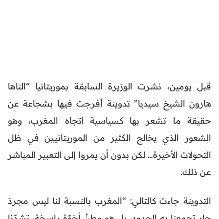
قبل يومين، نشرت الوزيرة السابقة بموريتانيا “الناها
هارون الشيخ سيديا” تدوينة أفرجت فيها بشجاعة عن
حقيقة ما تشعر بها كسياسية اتجاه المغرب، وهو
الشعور الذي يخالج الكثير من الموريتانيين في ظل
التحولات الأخيرة… لكن بدون أن يمروا إلى التعبير المباشر
عن ذلك.
التدوينة جاءت كالتالي: “المغرب بالنسبة لنا ليس مجردَ
جارٍ تجمعنا به الحدود، بل هو وطنُ أخوّةٍ راسخة، تشدّنا