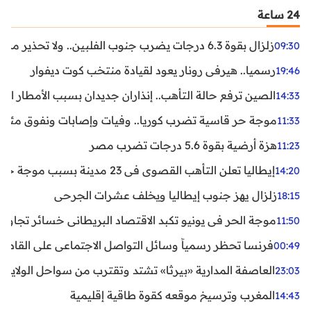
24 ساعة
زلزال بقوة 6.3 درجات يضرب جنوب الفلبين.. ولا تحذير من تسونامي حتى الآن
09:30
رسميا.. هيرفي رونار يعود لقيادة منتخب كوت ديفوار
19:46
الصين ترفع حالة التأهب.. إنذاران جديدان بسبب الأمطار الغ
14:33
موجة حر قاسية تضرب كوريا.. وفيات وإصابات ونفوق مئات ا
11:33
هزة أرضية بقوة 5.6 درجات تضرب مصر
11:23
إيطاليا تعلن التأهب القصوى في 23 مدينة بسبب موجة حر شديدة
14:20
زلزال يهز جنوب إيطاليا ويخلف عشرات الجرحى
18:15
موجة الحر في يونيو تكبد الاقتصاد البريطاني خسائر تجاوزت 1.5 مليار دول
11:50
فرنسا تحظر رسمياً وسائل التواصل الاجتماعي على القاصرين دو
00:49
العاصفة المدارية «بيرثا» تشتد وتقترب من سواحل الولايات
23:03
المغرب وترسيخ موقعه كقوة طاقية إقليمية
14:43