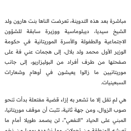
مباشرة بعد هذه التدوينة، تعرضت الناها بنت هارون ولد
الشيخ سيديا، ديبلوماسية ووزيرة سابقة للشؤون
الاجتماعية والطفولة والأسرة الموريتانية في حكومة
الوزير الأول محمد ولد بلال، إلى هجمات عني فة على
صفحتها من طرف أفراد من البوليزاريو، إلى جانب
موريتانيين ما زالوا يعيشون في أوهام وشعارات
السبعينيات.
هي لم تقل إلا ما تشعر به إزاء قضية مفتعلة بدأت تنحو
صوب الزوال، ومن جهة ثانية، تثبت أن موقف موريتانيا،
المبني على الحياد “النفعي”، لن يصمد طويلا أمام ما
تعيشه المنطقة من تحولات، وما نشهده يوميا من زخم