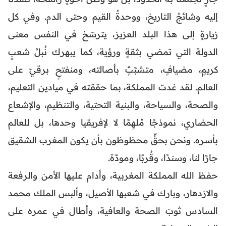
إليه وشائجُ التاريخ، ووحدةُ القيم وحتى الدم. وفي كل
زيارةٍ إلى هذا البلد العزيز، يترسّخ في النفس معنى
الدولة التي تمضي بثقةٍ ورؤية، كما يبهرك نُبلُ شعبٍ
كريمٍ، مضيافٍ، متشبّثٍ بأصالته، ومنفتحٍ برقيّ على
العالم. لقد غدت المملكة، بما حققته في ميادين التعليم،
والصحة، والسياحة، والبنية التحتية، والتنظيم، والإشعاع
الحضاري، نموذجًا مُلهِمًا لا لإفريقيا وحدها، بل للعالم
بأسره. ونحن بحقٍّ محظوظون بأن يكون المغرب الشقيق
جارًا لنا، وسندًا، وقُربًا، ومودّة.
حفظ الله المملكة المغربية، وأدام عليها الأمن والرفعة
والازدهار، وبارك في شعبها الأصيل، وألبس الملك محمد
السادس ثوبَ الصحة والعافية، وأطال في عمره على