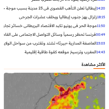
إيطاليا تعلن التأهب القصوى في 23 مدينة بسبب موجة حر شديدة
14:20
زلزال يهز جنوب إيطاليا ويخلف عشرات الجرحى
18:15
موجة الحر في يونيو تكبد الاقتصاد البريطاني خسائر تجاوزت 1.5 مليار دول
11:50
فرنسا تحظر رسمياً وسائل التواصل الاجتماعي على القاصرين دو
00:49
العاصفة المدارية «بيرثا» تشتد وتقترب من سواحل الولايات
23:03
المغرب وترسيخ موقعه كقوة طاقية إقليمية
14:43
الأكثر مشاهدة