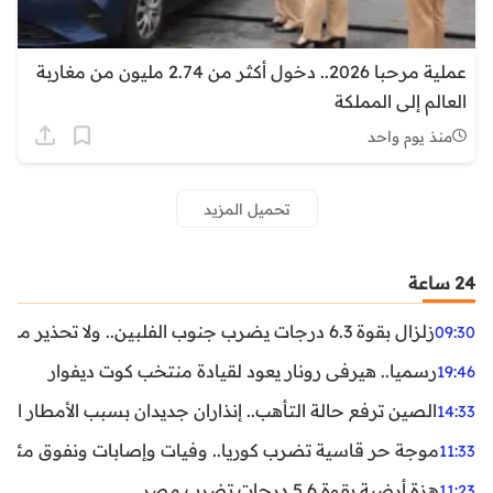
عملية مرحبا 2026.. دخول أكثر من 2.74 مليون من مغاربة
العالم إلى المملكة
منذ يوم واحد
تحميل المزيد
24 ساعة
زلزال بقوة 6.3 درجات يضرب جنوب الفلبين.. ولا تحذير من تسونامي حتى الآن
09:30
رسميا.. هيرفي رونار يعود لقيادة منتخب كوت ديفوار
19:46
الصين ترفع حالة التأهب.. إنذاران جديدان بسبب الأمطار الغ
14:33
موجة حر قاسية تضرب كوريا.. وفيات وإصابات ونفوق مئات ا
11:33
هزة أرضية بقوة 5.6 درجات تضرب مصر
11:23