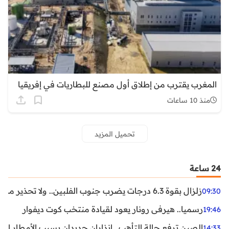
المغرب يقترب من إطلاق أول مصنع للبطاريات في إفريقيا
منذ 10 ساعات
تحميل المزيد
24 ساعة
زلزال بقوة 6.3 درجات يضرب جنوب الفلبين.. ولا تحذير من تسونامي حتى الآن
09:30
رسميا.. هيرفي رونار يعود لقيادة منتخب كوت ديفوار
19:46
الصين ترفع حالة التأهب.. إنذاران جديدان بسبب الأمطار الغ
14:33