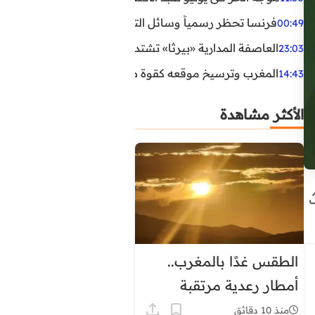
فرنسا تحظر رسمياً وسائل التواصل الاجتماعي على القاصرين دو
00:49
العاصفة المدارية «بيرثا» تشتد وتقترب من سواحل الولايات
23:03
المغرب وترسيخ موقعه كقوة طاقية إقليمية
14:43
الأكثر مشاهدة
الطقس غدًا بالمغرب..
أمطار رعدية مرتقبة
وحرارة تصل إلى 45 درجة
منذ 10 دقائق