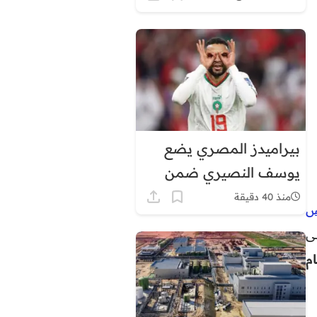
في هذه المناطق
بيراميدز المصري يضع
يوسف النصيري ضمن
أولوياته الهجومية
منذ 40 دقيقة
س
على
م