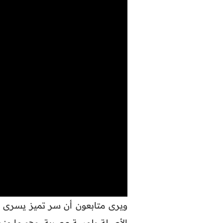
ويرى متابعون أن سر تميز يسرى ال
الأصيلة ولمسة عصرية، وهو ما منح