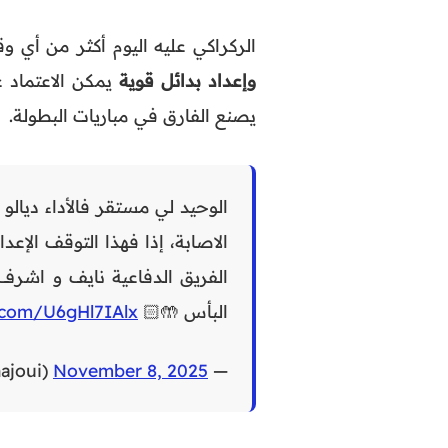
الركراكي عليه اليوم أكثر من أي
وإعداد بدائل قوية
يمكن الاعتماد 
يصنع الفارق في مباريات البطولة.
الوحيد لي مستقر فالأداء ديال
الاصابة، إذا فهذا التوقف الإع
الفريق الدفاعية نايف و اشرف،
البأس 🤲🏻
r.com/U6gHl7IAlx
November 8, 2025
— Simo elhajoui (@simo_elhajoui)