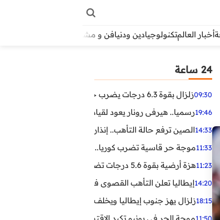
أخبار العالم
تكنولوجيا
دين ودنيا
فن و مشاهير
منوعات
الأبراج
آراء
24 ساعة
زلزال بقوة 6.3 درجات يضرب جنوب الفلبين.. ولا تحذير من تسونامي حتى الآن
09:30
رسميا.. هيرفي رونار يعود لقيادة منتخب كوت ديفوار
19:46
الصين ترفع حالة التأهب.. إنذاران جديدان بسبب الأمطار الغ
14:33
موجة حر قاسية تضرب كوريا.. وفيات وإصابات ونفوق مئات ا
11:33
هزة أرضية بقوة 5.6 درجات تضرب مصر
11:23
إيطاليا تعلن التأهب القصوى في 23 مدينة بسبب موجة حر شديدة
14:20
زلزال يهز جنوب إيطاليا ويخلف عشرات الجرحى
18:15
موجة الحر في يونيو تكبد الاقتصاد البريطاني خسائر تجاوزت 1.5 مليار دول
11:50