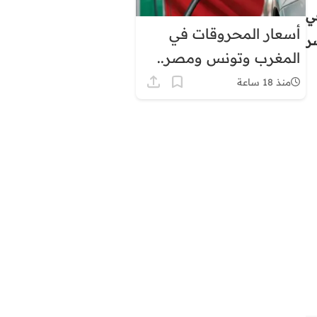
ي
أسعار المحروقات في
ر
المغرب وتونس ومصر..
لماذا يبدو الفارق كبيرًا؟
منذ 18 ساعة