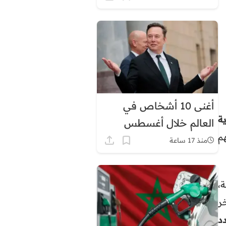
أغنى 10 أشخاص في
ة
العالم خلال أغسطس
م
2026.. إيلون ماسك في
منذ 17 ساعة
الصدارة بثروة قياسية
،
ر
د