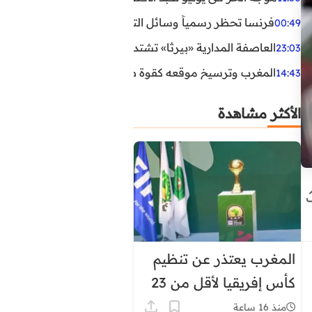
فرنسا تحظر رسمياً وسائل التواصل الاجتماعي على القاصرين دو
00:49
العاصفة المدارية «بيرثا» تشتد وتقترب من سواحل الولايات
23:03
المغرب وترسيخ موقعه كقوة طاقية إقليمية
14:43
الأكثر مشاهدة
المغرب يعتذر عن تنظيم
كأس إفريقيا لأقل من 23
سنة
منذ 16 ساعة