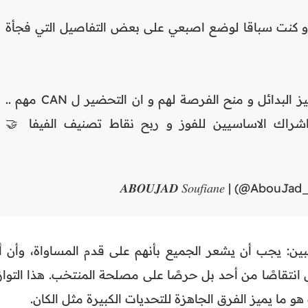
و كنت سباقا لوضع اصبعي على بعض التفاصيل التي فجأة
عندما كنت اناقش ضرورة تجهيز البدائل و منح الفرصة لهم و ان التحضير ل CAN مهم ..
راك الاساسيين للفوز و ربح نقاط تصنيف الفيفا 🤝
بين: يجب أن يشعر الجميع بأنهم على قدم المساواة، وأن أ
س انتقاصًا من أحد بل حرصًا على مصلحة المنتخب. هذا التواز
هو ما يميز الفرق الجاهزة للتحديات الكبيرة مثل الكان.