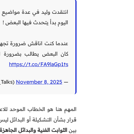
انتقدت وليد في عدة مواضيع 
اليوم بدأ يتحدث فيها البعض !
كان البعض يطالب بضرورة اش
https://t.co/FA9laGp1ts
November 8, 2025
— 𝑨𝑩𝑶𝑼𝑱𝑨𝑫 𝑆𝑜𝑢𝑓𝑖𝑎𝑛𝑒 | (@AbouJad_Talks)
المهم هنا هو الخطاب الموحد للاع
قرار بشأن التشكيلة أو البدائل لي
بين
الثوابت الفنية والبدائل الجاهزة