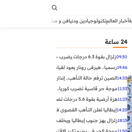
أخبار العالم
تكنولوجيا
دين ودنيا
فن و مشاهير
منوعات
الأبراج
آراء
24 ساعة
زلزال بقوة 6.3 درجات يضرب جنوب الفلبين.. ولا تحذير من تسونامي حتى الآن
09:30
رسميا.. هيرفي رونار يعود لقيادة منتخب كوت ديفوار
19:46
الصين ترفع حالة التأهب.. إنذاران جديدان بسبب الأمطار الغ
14:33
موجة حر قاسية تضرب كوريا.. وفيات وإصابات ونفوق مئات ا
11:33
هزة أرضية بقوة 5.6 درجات تضرب مصر
11:23
إيطاليا تعلن التأهب القصوى في 23 مدينة بسبب موجة حر شديدة
14:20
زلزال يهز جنوب إيطاليا ويخلف عشرات الجرحى
18:15
موجة الحر في يونيو تكبد الاقتصاد البريطاني خسائر تجاوزت 1.5 مليار دول
11:50