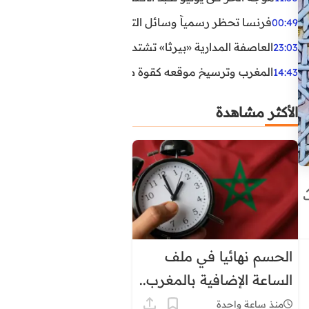
فرنسا تحظر رسمياً وسائل التواصل الاجتماعي على القاصرين دو
00:49
العاصفة المدارية «بيرثا» تشتد وتقترب من سواحل الولايات
23:03
المغرب وترسيخ موقعه كقوة طاقية إقليمية
14:43
الأكثر مشاهدة
الحسم نهائيا في ملف
الساعة الإضافية بالمغرب..
هذا موعد العودة إلى
منذ ساعة واحدة