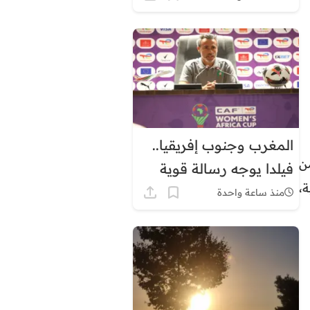
توقيت غرينيتش بشكل
دائم
المغرب وجنوب إفريقيا..
ى من
فيلدا يوجه رسالة قوية
ة،
قبل ربع نهائي كأس
منذ ساعة واحدة
إفريقيا للسيدات