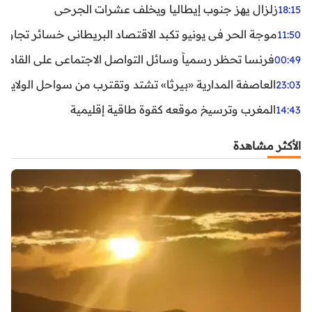
زلزال يهز جنوب إيطاليا ويخلف عشرات الجرحى
18:15
موجة الحر في يونيو تكبد الاقتصاد البريطاني خسائر تجاوزت 1.5 مليار دول
11:50
فرنسا تحظر رسمياً وسائل التواصل الاجتماعي على القاصرين دو
00:49
العاصفة المدارية «بيرثا» تشتد وتقترب من سواحل الولايات
23:03
المغرب وترسيخ موقعه كقوة طاقية إقليمية
14:43
الأكثر مشاهدة