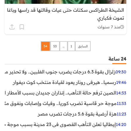
الشيخة الطراكس سكتات حتى عيات وقالتها قد راسها وباغا
تموت فكباري
منذ 7 سنوات
السابق
1
…
53
54
24 ساعة
زلزال بقوة 6.3 درجات يضرب جنوب الفلبين.. ولا تحذير من تسونامي حتى الآن
09:30
رسميا.. هيرفي رونار يعود لقيادة منتخب كوت ديفوار
19:46
الصين ترفع حالة التأهب.. إنذاران جديدان بسبب الأمطار الغ
14:33
موجة حر قاسية تضرب كوريا.. وفيات وإصابات ونفوق مئات ا
11:33
هزة أرضية بقوة 5.6 درجات تضرب مصر
11:23
إيطاليا تعلن التأهب القصوى في 23 مدينة بسبب موجة حر شديدة
14:20