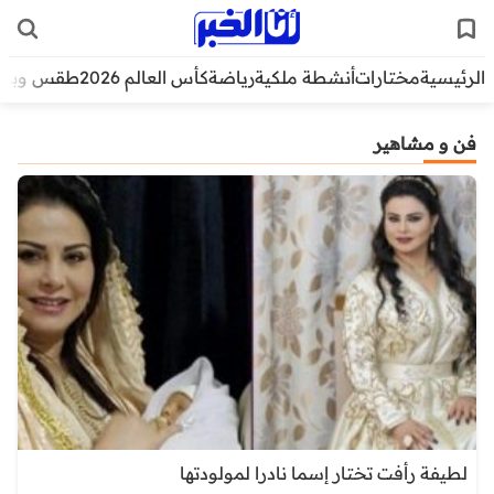
الرئيسية
مختارات
أنشطة ملكية
رياضة
كأس العالم 2026
طقس وبيئ
فن و مشاهير
لطيفة رأفت تختار إسما نادرا لمولودتها