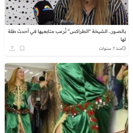
بالصــور.. الشيخة “الطراكس” تُرعب متابعيها في أحدث طلة
لها
منذ 7 سنوات