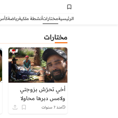
الرئيسية
مختارات
أنشطة ملكية
رياضة
كأس ال
مختارات
أخي تحرّش بزوجتي
ولامس دبرها محاولا
اغتصابها..
منذ 7 سنوات