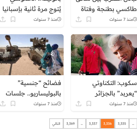
طاكسي بطنجة وفتاة
يُتوج مرة ثانية بإسبانيا
بعد أن كسرت له الزجاج
منذ 7 سنوات
منذ 7 سنوات
الخلفي
سكوب: التكناوتي
فضائح “جنسية”
“يعربد” بالجزائر
بالبوليساريو.. جلسات
ويغضب لقجع
سرية ساخنة
منذ 7 سنوات
منذ 7 سنوات
…
3٬335
3٬336
3٬337
…
3٬369
التالي