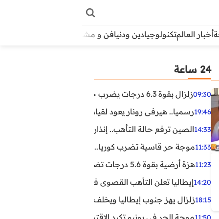
أخبار العالم
تكنولوجيا
دين ودنيا
فن و مشاهير
منوعات
الأبراج
آراء
24 ساعة
زلزال بقوة 6.3 درجات يضرب جنوب الفلبين.. ولا تحذير من تسونامي حتى الآن
09:30
رسميا.. هيرفي رونار يعود لقيادة منتخب كوت ديفوار
19:46
الصين ترفع حالة التأهب.. إنذاران جديدان بسبب الأمطار الغ
14:33
موجة حر قاسية تضرب كوريا.. وفيات وإصابات ونفوق مئات ا
11:33
هزة أرضية بقوة 5.6 درجات تضرب مصر
11:23
إيطاليا تعلن التأهب القصوى في 23 مدينة بسبب موجة حر شديدة
14:20
زلزال يهز جنوب إيطاليا ويخلف عشرات الجرحى
18:15
موجة الحر في يونيو تكبد الاقتصاد البريطاني خسائر تجاوزت 1.5 مليار دول
11:50