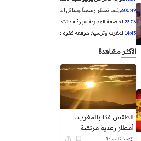
فرنسا تحظر رسمياً وسائل التواصل الاجتماعي على القاصرين دو
00:49
العاصفة المدارية «بيرثا» تشتد وتقترب من سواحل الولايات
23:03
المغرب وترسيخ موقعه كقوة طاقية إقليمية
14:43
الأكثر مشاهدة
الطقس غدًا بالمغرب..
أمطار رعدية مرتقبة
وحرارة تصل إلى 45 درجة
منذ 17 ساعة