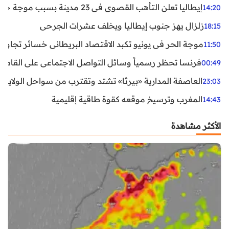
إيطاليا تعلن التأهب القصوى في 23 مدينة بسبب موجة حر شديدة
14:20
زلزال يهز جنوب إيطاليا ويخلف عشرات الجرحى
18:15
موجة الحر في يونيو تكبد الاقتصاد البريطاني خسائر تجاوزت 1.5 مليار دول
11:50
فرنسا تحظر رسمياً وسائل التواصل الاجتماعي على القاصرين دو
00:49
العاصفة المدارية «بيرثا» تشتد وتقترب من سواحل الولايات
23:03
المغرب وترسيخ موقعه كقوة طاقية إقليمية
14:43
الأكثر مشاهدة