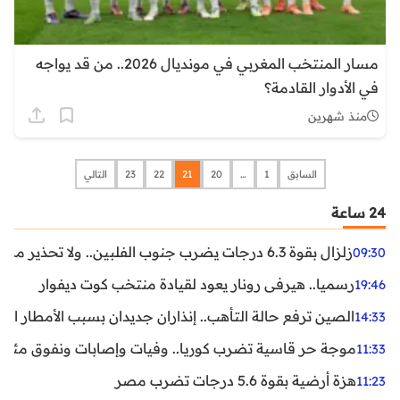
مسار المنتخب المغربي في مونديال 2026.. من قد يواجه
في الأدوار القادمة؟
منذ شهرين
السابق
1
…
20
21
22
23
التالي
24 ساعة
زلزال بقوة 6.3 درجات يضرب جنوب الفلبين.. ولا تحذير من تسونامي حتى الآن
09:30
رسميا.. هيرفي رونار يعود لقيادة منتخب كوت ديفوار
19:46
الصين ترفع حالة التأهب.. إنذاران جديدان بسبب الأمطار الغ
14:33
موجة حر قاسية تضرب كوريا.. وفيات وإصابات ونفوق مئات ا
11:33
هزة أرضية بقوة 5.6 درجات تضرب مصر
11:23