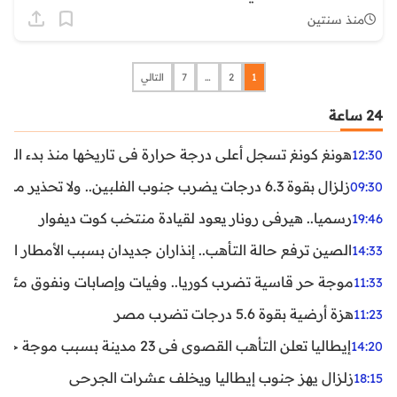
منذ سنتين
1
2
…
7
التالي
24 ساعة
هونغ كونغ تسجل أعلى درجة حرارة في تاريخها منذ بدء القياسات
12:30
زلزال بقوة 6.3 درجات يضرب جنوب الفلبين.. ولا تحذير من تسونامي حتى الآن
09:30
رسميا.. هيرفي رونار يعود لقيادة منتخب كوت ديفوار
19:46
الصين ترفع حالة التأهب.. إنذاران جديدان بسبب الأمطار الغ
14:33
موجة حر قاسية تضرب كوريا.. وفيات وإصابات ونفوق مئات ا
11:33
هزة أرضية بقوة 5.6 درجات تضرب مصر
11:23
إيطاليا تعلن التأهب القصوى في 23 مدينة بسبب موجة حر شديدة
14:20
زلزال يهز جنوب إيطاليا ويخلف عشرات الجرحى
18:15