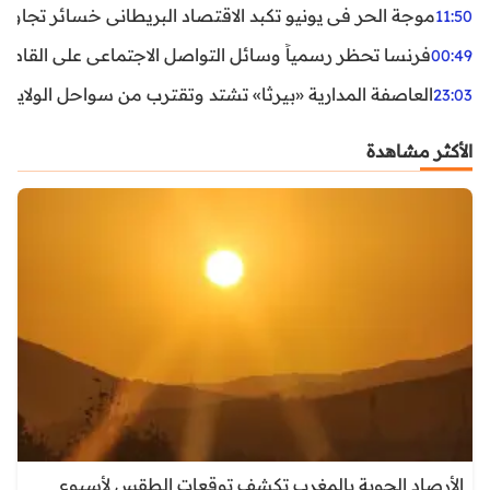
موجة الحر في يونيو تكبد الاقتصاد البريطاني خسائر تجاوزت 1.5 مليار دول
11:50
فرنسا تحظر رسمياً وسائل التواصل الاجتماعي على القاصرين دو
00:49
العاصفة المدارية «بيرثا» تشتد وتقترب من سواحل الولايات
23:03
الأكثر مشاهدة
الأرصاد الجوية بالمغرب تكشف توقعات الطقس لأسبوع