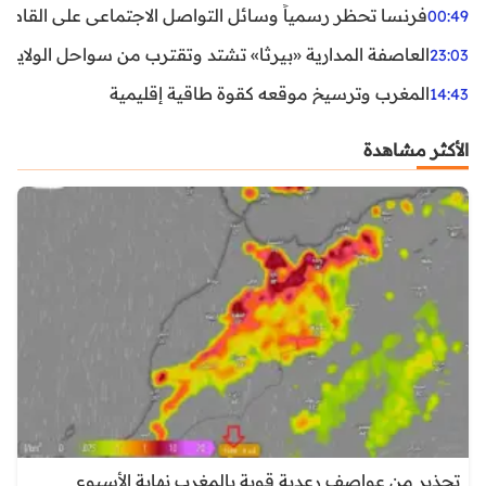
فرنسا تحظر رسمياً وسائل التواصل الاجتماعي على القاصرين دو
00:49
العاصفة المدارية «بيرثا» تشتد وتقترب من سواحل الولايات
23:03
المغرب وترسيخ موقعه كقوة طاقية إقليمية
14:43
الأكثر مشاهدة
تحذير من عواصف رعدية قوية بالمغرب نهاية الأسبوع