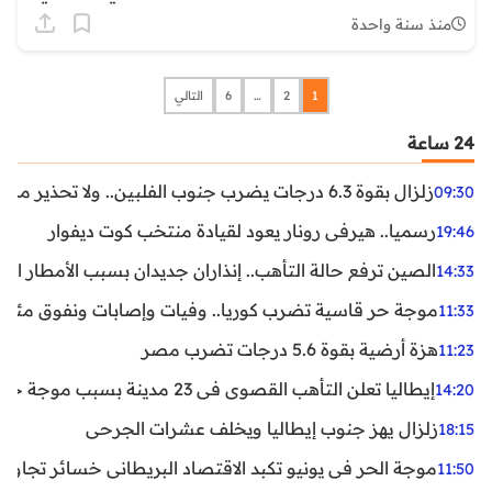
منذ سنة واحدة
1
2
…
6
التالي
24 ساعة
زلزال بقوة 6.3 درجات يضرب جنوب الفلبين.. ولا تحذير من تسونامي حتى الآن
09:30
رسميا.. هيرفي رونار يعود لقيادة منتخب كوت ديفوار
19:46
الصين ترفع حالة التأهب.. إنذاران جديدان بسبب الأمطار الغ
14:33
موجة حر قاسية تضرب كوريا.. وفيات وإصابات ونفوق مئات ا
11:33
هزة أرضية بقوة 5.6 درجات تضرب مصر
11:23
إيطاليا تعلن التأهب القصوى في 23 مدينة بسبب موجة حر شديدة
14:20
زلزال يهز جنوب إيطاليا ويخلف عشرات الجرحى
18:15
موجة الحر في يونيو تكبد الاقتصاد البريطاني خسائر تجاوزت 1.5 مليار دول
11:50