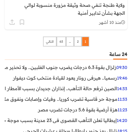
ولاية طنجة تنفي صحة وثيقة مزورة منسوبة لوالي
الجهة بشأن تدابير أمنية
منذ 10 أشهر
1
2
…
63
التالي
24 ساعة
زلزال بقوة 6.3 درجات يضرب جنوب الفلبين.. ولا تحذير من تسونامي حتى الآن
09:30
رسميا.. هيرفي رونار يعود لقيادة منتخب كوت ديفوار
19:46
الصين ترفع حالة التأهب.. إنذاران جديدان بسبب الأمطار الغ
14:33
موجة حر قاسية تضرب كوريا.. وفيات وإصابات ونفوق مئات ا
11:33
هزة أرضية بقوة 5.6 درجات تضرب مصر
11:23
إيطاليا تعلن التأهب القصوى في 23 مدينة بسبب موجة حر شديدة
14:20
زلزال يهز جنوب إيطاليا ويخلف عشرات الجرحى
18:15