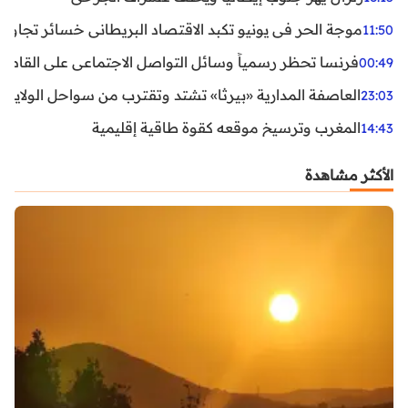
موجة الحر في يونيو تكبد الاقتصاد البريطاني خسائر تجاوزت 1.5 مليار دول
11:50
فرنسا تحظر رسمياً وسائل التواصل الاجتماعي على القاصرين دو
00:49
العاصفة المدارية «بيرثا» تشتد وتقترب من سواحل الولايات
23:03
المغرب وترسيخ موقعه كقوة طاقية إقليمية
14:43
الأكثر مشاهدة