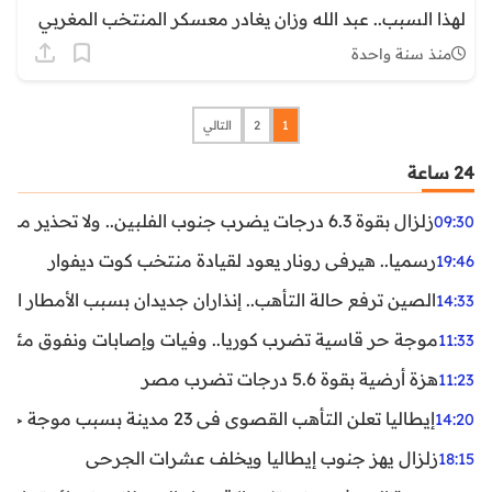
لهذا السبب.. عبد الله وزان يغادر معسكر المنتخب المغربي
منذ سنة واحدة
1
2
التالي
24 ساعة
زلزال بقوة 6.3 درجات يضرب جنوب الفلبين.. ولا تحذير من تسونامي حتى الآن
09:30
رسميا.. هيرفي رونار يعود لقيادة منتخب كوت ديفوار
19:46
الصين ترفع حالة التأهب.. إنذاران جديدان بسبب الأمطار الغ
14:33
موجة حر قاسية تضرب كوريا.. وفيات وإصابات ونفوق مئات ا
11:33
هزة أرضية بقوة 5.6 درجات تضرب مصر
11:23
إيطاليا تعلن التأهب القصوى في 23 مدينة بسبب موجة حر شديدة
14:20
زلزال يهز جنوب إيطاليا ويخلف عشرات الجرحى
18:15