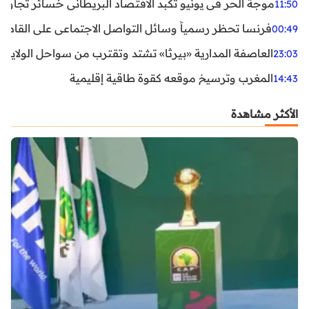
موجة الحر في يونيو تكبد الاقتصاد البريطاني خسائر تجاوزت 1.5 مليار دول
11:50
فرنسا تحظر رسمياً وسائل التواصل الاجتماعي على القاصرين دو
00:49
العاصفة المدارية «بيرثا» تشتد وتقترب من سواحل الولايات
23:03
المغرب وترسيخ موقعه كقوة طاقية إقليمية
14:43
الأكثر مشاهدة