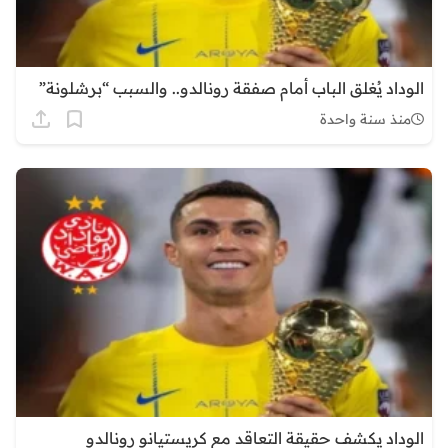
الوداد يُغلق الباب أمام صفقة رونالدو.. والسبب “برشلونة”
منذ سنة واحدة
الوداد يكشف حقيقة التعاقد مع كريستيانو رونالدو