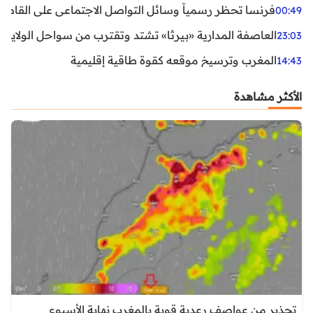
فرنسا تحظر رسمياً وسائل التواصل الاجتماعي على القاصرين دو
00:49
العاصفة المدارية «بيرثا» تشتد وتقترب من سواحل الولايات
23:03
المغرب وترسيخ موقعه كقوة طاقية إقليمية
14:43
الأكثر مشاهدة
تحذير من عواصف رعدية قوية بالمغرب نهاية الأسبوع