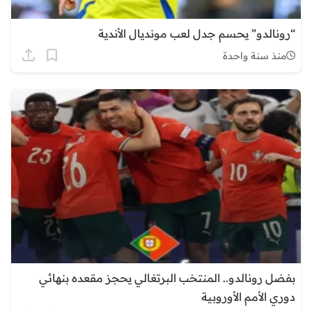
“رونالدو” يحسم جدل لعب مونديال الأندية
منذ سنة واحدة
بفضل رونالدو.. المنتخب البرتغالي يحجز مقعده بنهائي
دوري الأمم الأوروبية