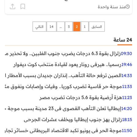
منذ سنة واحدة
السابق
1
2
3
…
14
التالي
24 ساعة
زلزال بقوة 6.3 درجات يضرب جنوب الفلبين.. ولا تحذير من تسونامي حتى الآن
09:30
رسميا.. هيرفي رونار يعود لقيادة منتخب كوت ديفوار
19:46
الصين ترفع حالة التأهب.. إنذاران جديدان بسبب الأمطار الغ
14:33
موجة حر قاسية تضرب كوريا.. وفيات وإصابات ونفوق مئات ا
11:33
هزة أرضية بقوة 5.6 درجات تضرب مصر
11:23
إيطاليا تعلن التأهب القصوى في 23 مدينة بسبب موجة حر شديدة
14:20
زلزال يهز جنوب إيطاليا ويخلف عشرات الجرحى
18:15
موجة الحر في يونيو تكبد الاقتصاد البريطاني خسائر تجاوزت 1.5 مليار دول
11:50