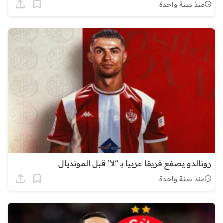
منذ سنة واحدة
رونالدو يصفع فريقا عربيا بـ “لا” قبل المونديال
منذ سنة واحدة