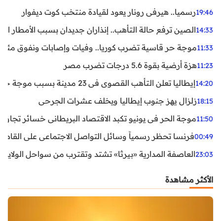
رسميا.. هيرفي رونار يعود لقيادة منتخب كوت ديفوار
19:46
الصين ترفع حالة التأهب.. إنذاران جديدان بسبب الأمطار الغ
14:33
موجة حر قاسية تضرب كوريا.. وفيات وإصابات ونفوق مئات ا
11:33
هزة أرضية بقوة 5.6 درجات تضرب مصر
11:23
إيطاليا تعلن التأهب القصوى في 23 مدينة بسبب موجة حر شديدة
14:20
زلزال يهز جنوب إيطاليا ويخلف عشرات الجرحى
18:15
موجة الحر في يونيو تكبد الاقتصاد البريطاني خسائر تجاوزت 1.5 مليار دول
11:50
فرنسا تحظر رسمياً وسائل التواصل الاجتماعي على القاصرين دو
00:49
العاصفة المدارية «بيرثا» تشتد وتقترب من سواحل الولايات
23:03
الأكثر مشاهدة