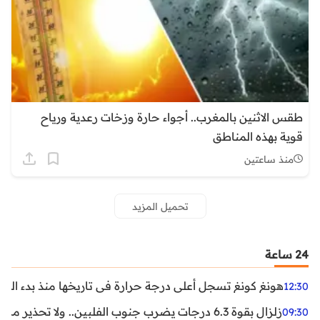
طقس الاثنين بالمغرب.. أجواء حارة وزخات رعدية ورياح
قوية بهذه المناطق
منذ ساعتين
تحميل المزيد
24 ساعة
هونغ كونغ تسجل أعلى درجة حرارة في تاريخها منذ بدء القياسات
12:30
زلزال بقوة 6.3 درجات يضرب جنوب الفلبين.. ولا تحذير من تسونامي حتى الآن
09:30