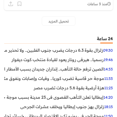
منذ 3 ساعات
تحميل المزيد
24 ساعة
زلزال بقوة 6.3 درجات يضرب جنوب الفلبين.. ولا تحذير من تسونامي حتى الآن
09:30
رسميا.. هيرفي رونار يعود لقيادة منتخب كوت ديفوار
19:46
الصين ترفع حالة التأهب.. إنذاران جديدان بسبب الأمطار الغ
14:33
موجة حر قاسية تضرب كوريا.. وفيات وإصابات ونفوق مئات ا
11:33
هزة أرضية بقوة 5.6 درجات تضرب مصر
11:23
إيطاليا تعلن التأهب القصوى في 23 مدينة بسبب موجة حر شديدة
14:20
زلزال يهز جنوب إيطاليا ويخلف عشرات الجرحى
18:15
موجة الحر في يونيو تكبد الاقتصاد البريطاني خسائر تجاوزت 1.5 مليار دول
11:50