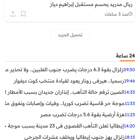
ريال مدريد يحسم مستقبل إبراهيم دياز
منذ 3 ساعات
تحميل المزيد
24 ساعة
زلزال بقوة 6.3 درجات يضرب جنوب الفلبين.. ولا تحذير من تسونامي حتى الآن
09:30
رسميا.. هيرفي رونار يعود لقيادة منتخب كوت ديفوار
19:46
الصين ترفع حالة التأهب.. إنذاران جديدان بسبب الأمطار الغ
14:33
موجة حر قاسية تضرب كوريا.. وفيات وإصابات ونفوق مئات ا
11:33
هزة أرضية بقوة 5.6 درجات تضرب مصر
11:23
إيطاليا تعلن التأهب القصوى في 23 مدينة بسبب موجة حر شديدة
14:20
زلزال يهز جنوب إيطاليا ويخلف عشرات الجرحى
18:15