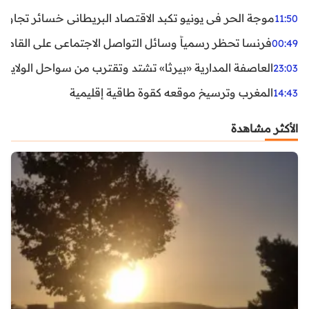
موجة الحر في يونيو تكبد الاقتصاد البريطاني خسائر تجاوزت 1.5 مليار دول
11:50
فرنسا تحظر رسمياً وسائل التواصل الاجتماعي على القاصرين دو
00:49
العاصفة المدارية «بيرثا» تشتد وتقترب من سواحل الولايات
23:03
المغرب وترسيخ موقعه كقوة طاقية إقليمية
14:43
الأكثر مشاهدة