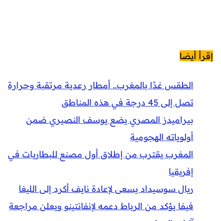
إقرأ أيضا
الطقس غدًا بالمغرب.. أمطار رعدية مرتقبة وحرارة
تصل إلى 45 درجة في هذه المناطق
بيراميدز المصري يضع يوسف النصيري ضمن
أولوياته الهجومية
المغرب يقترب من إطلاق أول مصنع للبطاريات في
إفريقيا
ريال سوسيداد يسعى لإعادة نايف أكرد إلى الليغا
فيفا يؤكد من الرباط دعمه لإنفانتينو ويعلن مراجعة