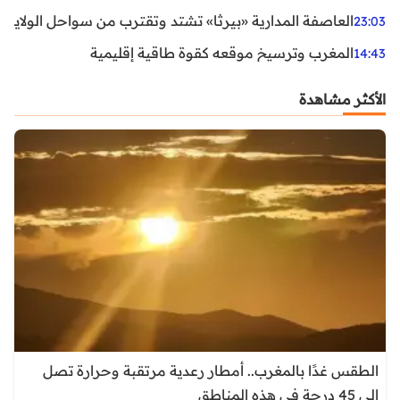
العاصفة المدارية «بيرثا» تشتد وتقترب من سواحل الولايات
23:03
المغرب وترسيخ موقعه كقوة طاقية إقليمية
14:43
الأكثر مشاهدة
الطقس غدًا بالمغرب.. أمطار رعدية مرتقبة وحرارة تصل
إلى 45 درجة في هذه المناطق