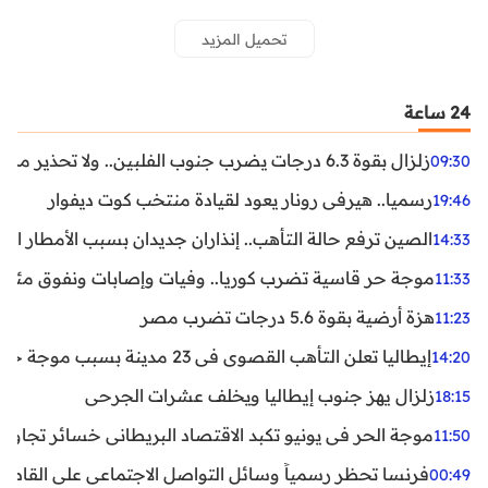
تحميل المزيد
24 ساعة
زلزال بقوة 6.3 درجات يضرب جنوب الفلبين.. ولا تحذير من تسونامي حتى الآن
09:30
رسميا.. هيرفي رونار يعود لقيادة منتخب كوت ديفوار
19:46
الصين ترفع حالة التأهب.. إنذاران جديدان بسبب الأمطار الغ
14:33
موجة حر قاسية تضرب كوريا.. وفيات وإصابات ونفوق مئات ا
11:33
هزة أرضية بقوة 5.6 درجات تضرب مصر
11:23
إيطاليا تعلن التأهب القصوى في 23 مدينة بسبب موجة حر شديدة
14:20
زلزال يهز جنوب إيطاليا ويخلف عشرات الجرحى
18:15
موجة الحر في يونيو تكبد الاقتصاد البريطاني خسائر تجاوزت 1.5 مليار دول
11:50
فرنسا تحظر رسمياً وسائل التواصل الاجتماعي على القاصرين دو
00:49