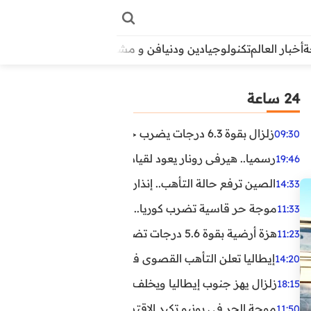
أخبار العالم
تكنولوجيا
دين ودنيا
فن و مشاهير
منوعات
الأبراج
آراء
24 ساعة
زلزال بقوة 6.3 درجات يضرب جنوب الفلبين.. ولا تحذير من تسونامي حتى الآن
09:30
رسميا.. هيرفي رونار يعود لقيادة منتخب كوت ديفوار
19:46
الصين ترفع حالة التأهب.. إنذاران جديدان بسبب الأمطار الغ
14:33
موجة حر قاسية تضرب كوريا.. وفيات وإصابات ونفوق مئات ا
11:33
هزة أرضية بقوة 5.6 درجات تضرب مصر
11:23
إيطاليا تعلن التأهب القصوى في 23 مدينة بسبب موجة حر شديدة
14:20
زلزال يهز جنوب إيطاليا ويخلف عشرات الجرحى
18:15
موجة الحر في يونيو تكبد الاقتصاد البريطاني خسائر تجاوزت 1.5 مليار دول
11:50