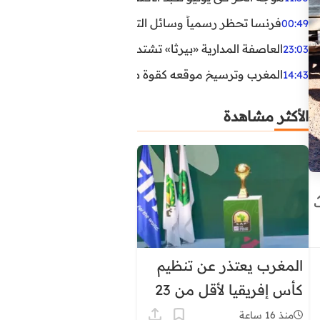
فرنسا تحظر رسمياً وسائل التواصل الاجتماعي على القاصرين دو
00:49
العاصفة المدارية «بيرثا» تشتد وتقترب من سواحل الولايات
23:03
المغرب وترسيخ موقعه كقوة طاقية إقليمية
14:43
الأكثر مشاهدة
المغرب يعتذر عن تنظيم
كأس إفريقيا لأقل من 23
سنة
منذ 16 ساعة