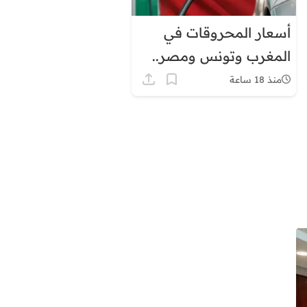
أسعار المحروقات في
المغرب وتونس ومصر..
لماذا يبدو الفارق كبيرًا؟
منذ 18 ساعة