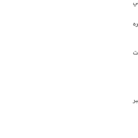
في
ره
ت
ر