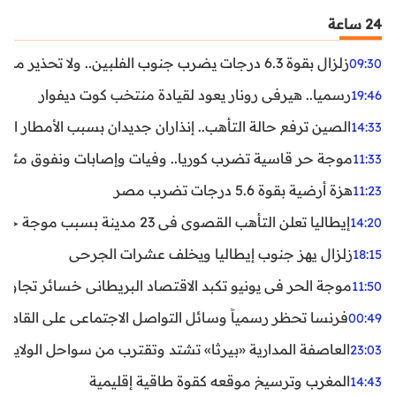
24 ساعة
زلزال بقوة 6.3 درجات يضرب جنوب الفلبين.. ولا تحذير من تسونامي حتى الآن
09:30
رسميا.. هيرفي رونار يعود لقيادة منتخب كوت ديفوار
19:46
الصين ترفع حالة التأهب.. إنذاران جديدان بسبب الأمطار الغ
14:33
موجة حر قاسية تضرب كوريا.. وفيات وإصابات ونفوق مئات ا
11:33
هزة أرضية بقوة 5.6 درجات تضرب مصر
11:23
إيطاليا تعلن التأهب القصوى في 23 مدينة بسبب موجة حر شديدة
14:20
زلزال يهز جنوب إيطاليا ويخلف عشرات الجرحى
18:15
موجة الحر في يونيو تكبد الاقتصاد البريطاني خسائر تجاوزت 1.5 مليار دول
11:50
فرنسا تحظر رسمياً وسائل التواصل الاجتماعي على القاصرين دو
00:49
العاصفة المدارية «بيرثا» تشتد وتقترب من سواحل الولايات
23:03
المغرب وترسيخ موقعه كقوة طاقية إقليمية
14:43