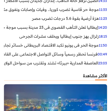
الصين ترفع حالة التأهب.. إنذاران جديدان بسبب الأمطار الغ
14:33
موجة حر قاسية تضرب كوريا.. وفيات وإصابات ونفوق مئات ا
11:33
هزة أرضية بقوة 5.6 درجات تضرب مصر
11:23
إيطاليا تعلن التأهب القصوى في 23 مدينة بسبب موجة حر شديدة
14:20
زلزال يهز جنوب إيطاليا ويخلف عشرات الجرحى
18:15
موجة الحر في يونيو تكبد الاقتصاد البريطاني خسائر تجاوزت 1.5 مليار دول
11:50
فرنسا تحظر رسمياً وسائل التواصل الاجتماعي على القاصرين دو
00:49
العاصفة المدارية «بيرثا» تشتد وتقترب من سواحل الولايات
23:03
الأكثر مشاهدة