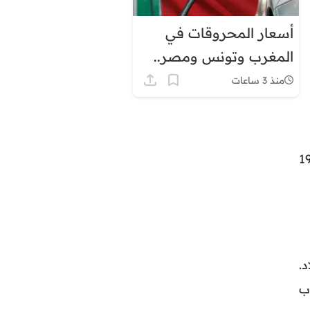
أسعار المحروقات في
المغرب وتونس ومصر..
لماذا يبدو الفارق كبيرًا؟
منذ 3 ساعات
 وانزلاقات التربة عقب الإعصار، بلغ عدد الضحايا 197
.
ب