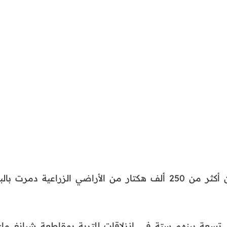
وذكرت وزارة الزراعة الفيتنامية أن أكثر من 250 ألف هكتار من الأراضي الزراعية دمرت بال
ى تسعة بينهم ستة في انزلاقات للتربة بمقاطعة شيانغ ماي