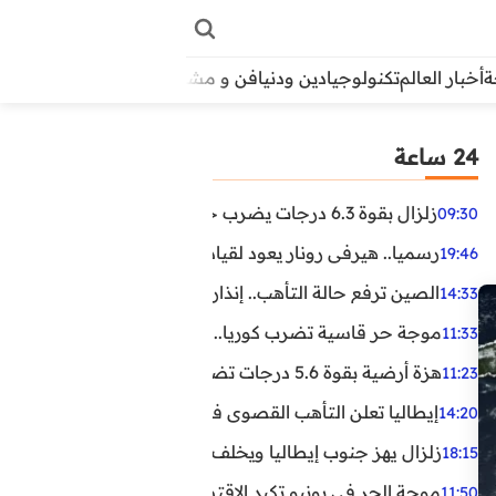
أخبار العالم
تكنولوجيا
دين ودنيا
فن و مشاهير
منوعات
الأبراج
آراء
24 ساعة
زلزال بقوة 6.3 درجات يضرب جنوب الفلبين.. ولا تحذير من تسونامي حتى الآن
09:30
رسميا.. هيرفي رونار يعود لقيادة منتخب كوت ديفوار
19:46
الصين ترفع حالة التأهب.. إنذاران جديدان بسبب الأمطار الغ
14:33
موجة حر قاسية تضرب كوريا.. وفيات وإصابات ونفوق مئات ا
11:33
هزة أرضية بقوة 5.6 درجات تضرب مصر
11:23
إيطاليا تعلن التأهب القصوى في 23 مدينة بسبب موجة حر شديدة
14:20
زلزال يهز جنوب إيطاليا ويخلف عشرات الجرحى
18:15
موجة الحر في يونيو تكبد الاقتصاد البريطاني خسائر تجاوزت 1.5 مليار دول
11:50