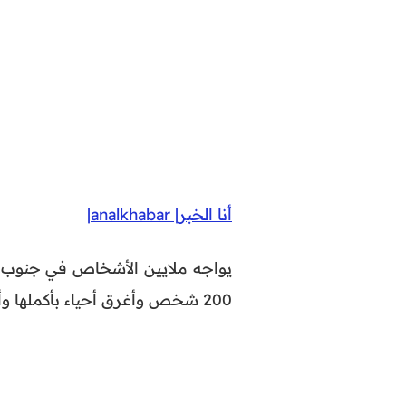
أنا الخبر| analkhabar|
يواجه ملايين الأشخاص في جنوب
200 شخص وأغرق أحياء بأكملها وألحق أضرارا بالبنى التحتية.