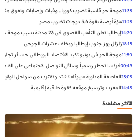
موجة حر قاسية تضرب كوريا.. وفيات وإصابات ونفوق مئات ا
11:33
هزة أرضية بقوة 5.6 درجات تضرب مصر
11:23
إيطاليا تعلن التأهب القصوى في 23 مدينة بسبب موجة حر شديدة
14:20
زلزال يهز جنوب إيطاليا ويخلف عشرات الجرحى
18:15
موجة الحر في يونيو تكبد الاقتصاد البريطاني خسائر تجاوزت 1.5 مليار دول
11:50
فرنسا تحظر رسمياً وسائل التواصل الاجتماعي على القاصرين دو
00:49
العاصفة المدارية «بيرثا» تشتد وتقترب من سواحل الولايات
23:03
المغرب وترسيخ موقعه كقوة طاقية إقليمية
14:43
الأكثر مشاهدة