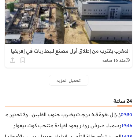
المغرب يقترب من إطلاق أول مصنع للبطاريات في إفريقيا
منذ 16 ساعة
تحميل المزيد
24 ساعة
زلزال بقوة 6.3 درجات يضرب جنوب الفلبين.. ولا تحذير من تسونامي حتى الآن
09:30
رسميا.. هيرفي رونار يعود لقيادة منتخب كوت ديفوار
19:46
الصين ترفع حالة التأهب.. إنذاران جديدان بسبب الأمطار الغ
14:33