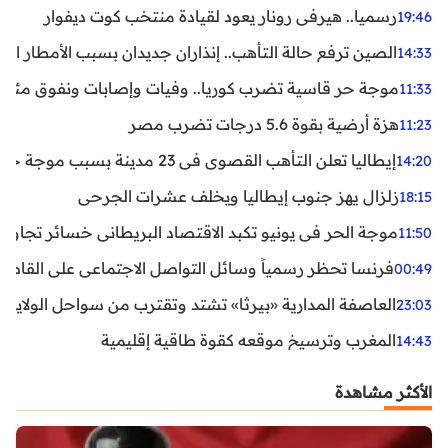
رسميا.. هيرفي رونار يعود لقيادة منتخب كوت ديفوار
19:46
الصين ترفع حالة التأهب.. إنذاران جديدان بسبب الأمطار الغ
14:33
موجة حر قاسية تضرب كوريا.. وفيات وإصابات ونفوق مئات ا
11:33
هزة أرضية بقوة 5.6 درجات تضرب مصر
11:23
إيطاليا تعلن التأهب القصوى في 23 مدينة بسبب موجة حر شديدة
14:20
زلزال يهز جنوب إيطاليا ويخلف عشرات الجرحى
18:15
موجة الحر في يونيو تكبد الاقتصاد البريطاني خسائر تجاوزت 1.5 مليار دول
11:50
فرنسا تحظر رسمياً وسائل التواصل الاجتماعي على القاصرين دو
00:49
العاصفة المدارية «بيرثا» تشتد وتقترب من سواحل الولايات
23:03
المغرب وترسيخ موقعه كقوة طاقية إقليمية
14:43
الأكثر مشاهدة