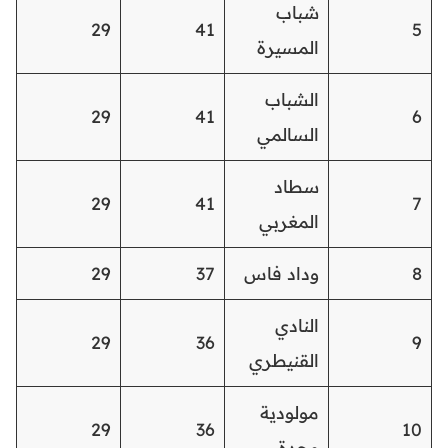
شباب
29
41
5
المسيرة
الشباب
29
41
6
السالمي
سطاد
29
41
7
المغربي
8
وداد فاس
37
29
النادي
29
36
9
القنيطري
مولودية
29
36
10
وجدة