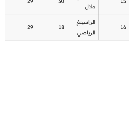
29
30
15
ملال
الراسينغ
29
18
16
الرياضي