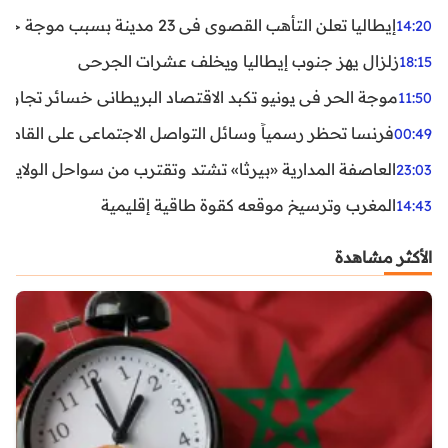
إيطاليا تعلن التأهب القصوى في 23 مدينة بسبب موجة حر شديدة
14:20
زلزال يهز جنوب إيطاليا ويخلف عشرات الجرحى
18:15
موجة الحر في يونيو تكبد الاقتصاد البريطاني خسائر تجاوزت 1.5 مليار دول
11:50
فرنسا تحظر رسمياً وسائل التواصل الاجتماعي على القاصرين دو
00:49
العاصفة المدارية «بيرثا» تشتد وتقترب من سواحل الولايات
23:03
المغرب وترسيخ موقعه كقوة طاقية إقليمية
14:43
الأكثر مشاهدة