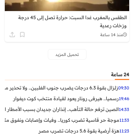
الطقس بالمغرب غدا السبت: حرارة تصل إلى 45 درجة
وزخات رعدية
منذ 14 ساعة
تحميل المزيد
24 ساعة
زلزال بقوة 6.3 درجات يضرب جنوب الفلبين.. ولا تحذير من تسونامي حتى الآن
09:30
رسميا.. هيرفي رونار يعود لقيادة منتخب كوت ديفوار
19:46
الصين ترفع حالة التأهب.. إنذاران جديدان بسبب الأمطار الغ
14:33
موجة حر قاسية تضرب كوريا.. وفيات وإصابات ونفوق مئات ا
11:33
هزة أرضية بقوة 5.6 درجات تضرب مصر
11:23