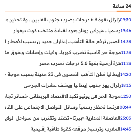
24 ساعة
زلزال بقوة 6.3 درجات يضرب جنوب الفلبين.. ولا تحذير من تسونامي حتى الآن
09:30
رسميا.. هيرفي رونار يعود لقيادة منتخب كوت ديفوار
19:46
الصين ترفع حالة التأهب.. إنذاران جديدان بسبب الأمطار الغ
14:33
موجة حر قاسية تضرب كوريا.. وفيات وإصابات ونفوق مئات ا
11:33
هزة أرضية بقوة 5.6 درجات تضرب مصر
11:23
إيطاليا تعلن التأهب القصوى في 23 مدينة بسبب موجة حر شديدة
14:20
زلزال يهز جنوب إيطاليا ويخلف عشرات الجرحى
18:15
موجة الحر في يونيو تكبد الاقتصاد البريطاني خسائر تجاوزت 1.5 مليار دول
11:50
فرنسا تحظر رسمياً وسائل التواصل الاجتماعي على القاصرين دو
00:49
العاصفة المدارية «بيرثا» تشتد وتقترب من سواحل الولايات
23:03
المغرب وترسيخ موقعه كقوة طاقية إقليمية
14:43