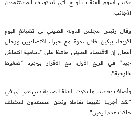
عكس أسهم الفئة ب أو ح التي تستهدف المستثمرين
الأجانب.
وقال رئيس مجلس الدولة الصيني لي تشيانغ اليوم
الأربعاء ببكين خلال ندوة مع خبراء اقتصاديين ورجال
أعمال إن الاقتصاد الصيني حافظ على “دينامية انتعاش
جيد” في الربع الأول، مع الاقرار بوجود “ضغوط
خارجية”.
وأضاف بحسب ما ذكرت القناة الصينية سي سي تي في
“لقد أجرينا تقييما شاملا ونحن مستعدون لمختلف
حالات عدم اليقين”.