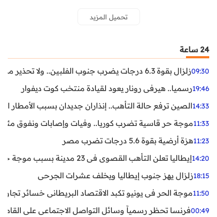
تحميل المزيد
24 ساعة
زلزال بقوة 6.3 درجات يضرب جنوب الفلبين.. ولا تحذير من تسونامي حتى الآن
09:30
رسميا.. هيرفي رونار يعود لقيادة منتخب كوت ديفوار
19:46
الصين ترفع حالة التأهب.. إنذاران جديدان بسبب الأمطار الغ
14:33
موجة حر قاسية تضرب كوريا.. وفيات وإصابات ونفوق مئات ا
11:33
هزة أرضية بقوة 5.6 درجات تضرب مصر
11:23
إيطاليا تعلن التأهب القصوى في 23 مدينة بسبب موجة حر شديدة
14:20
زلزال يهز جنوب إيطاليا ويخلف عشرات الجرحى
18:15
موجة الحر في يونيو تكبد الاقتصاد البريطاني خسائر تجاوزت 1.5 مليار دول
11:50
فرنسا تحظر رسمياً وسائل التواصل الاجتماعي على القاصرين دو
00:49