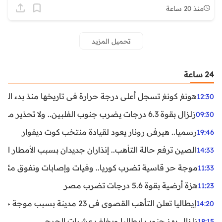
منذ 20 ساعة
تحميل المزيد
24 ساعة
هونغ كونغ تسجل أعلى درجة حرارة في تاريخها منذ بدء القياسات
12:30
زلزال بقوة 6.3 درجات يضرب جنوب الفلبين.. ولا تحذير من تسونامي حتى الآن
09:30
رسميا.. هيرفي رونار يعود لقيادة منتخب كوت ديفوار
19:46
الصين ترفع حالة التأهب.. إنذاران جديدان بسبب الأمطار الغ
14:33
موجة حر قاسية تضرب كوريا.. وفيات وإصابات ونفوق مئات ا
11:33
هزة أرضية بقوة 5.6 درجات تضرب مصر
11:23
إيطاليا تعلن التأهب القصوى في 23 مدينة بسبب موجة حر شديدة
14:20
زلزال يهز جنوب إيطاليا ويخلف عشرات الجرحى
18:15