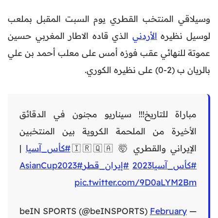
وسيلاقي المنتخب القطري يوم السبت المقبل بملعب
لوسيل نظيره
الأردني
الذي قاده الاطار المغربي حسين
عموتة للنهائي عقب فوزه أمس على معلب أحمد بن علي
بالريان ب (2-0) على نظيره الكوري.
مباراة للتاريخ!!! سيناريو مجنون في الدقائق
الأخيرة من الملحمة الكروية بين المنتخبين
الإيراني والقطري 🤯 🇮🇷🇶🇦
#كأس_آسيا
|
#كأس_آسيا2023
#إيران_قطر
#AsianCup2023
pic.twitter.com/9D0aLYM2Bm
February
— beIN SPORTS (@beINSPORTS)