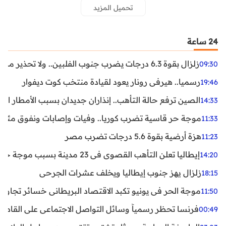
تحميل المزيد
24 ساعة
زلزال بقوة 6.3 درجات يضرب جنوب الفلبين.. ولا تحذير من تسونامي حتى الآن
09:30
رسميا.. هيرفي رونار يعود لقيادة منتخب كوت ديفوار
19:46
الصين ترفع حالة التأهب.. إنذاران جديدان بسبب الأمطار الغ
14:33
موجة حر قاسية تضرب كوريا.. وفيات وإصابات ونفوق مئات ا
11:33
هزة أرضية بقوة 5.6 درجات تضرب مصر
11:23
إيطاليا تعلن التأهب القصوى في 23 مدينة بسبب موجة حر شديدة
14:20
زلزال يهز جنوب إيطاليا ويخلف عشرات الجرحى
18:15
موجة الحر في يونيو تكبد الاقتصاد البريطاني خسائر تجاوزت 1.5 مليار دول
11:50
فرنسا تحظر رسمياً وسائل التواصل الاجتماعي على القاصرين دو
00:49