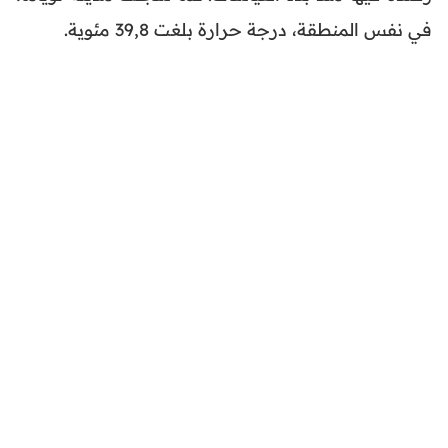
في نفس المنطقة، درجة حرارة بلغت 39,8 مئوية.