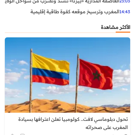
العاصفة المدارية «بيرثا» تشتد وتقترب من سواحل الولايات
23:03
المغرب وترسيخ موقعه كقوة طاقية إقليمية
14:43
الأكثر مشاهدة
تحول دبلوماسي لافت.. كولومبيا تعلن اعترافها بسيادة
المغرب على صحرائه