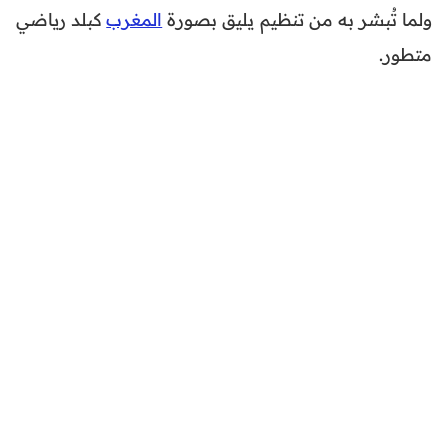
ولما تُبشر به من تنظيم يليق بصورة
المغرب
كبلد رياضي
متطور.