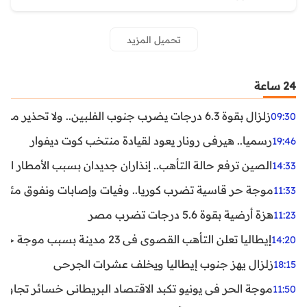
تحميل المزيد
24 ساعة
زلزال بقوة 6.3 درجات يضرب جنوب الفلبين.. ولا تحذير من تسونامي حتى الآن
09:30
رسميا.. هيرفي رونار يعود لقيادة منتخب كوت ديفوار
19:46
الصين ترفع حالة التأهب.. إنذاران جديدان بسبب الأمطار الغ
14:33
موجة حر قاسية تضرب كوريا.. وفيات وإصابات ونفوق مئات ا
11:33
هزة أرضية بقوة 5.6 درجات تضرب مصر
11:23
إيطاليا تعلن التأهب القصوى في 23 مدينة بسبب موجة حر شديدة
14:20
زلزال يهز جنوب إيطاليا ويخلف عشرات الجرحى
18:15
موجة الحر في يونيو تكبد الاقتصاد البريطاني خسائر تجاوزت 1.5 مليار دول
11:50