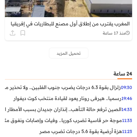
المغرب يقترب من إطلاق أول مصنع للبطاريات في إفريقيا
منذ 17 ساعة
تحميل المزيد
24 ساعة
زلزال بقوة 6.3 درجات يضرب جنوب الفلبين.. ولا تحذير من تسونامي حتى الآن
09:30
رسميا.. هيرفي رونار يعود لقيادة منتخب كوت ديفوار
19:46
الصين ترفع حالة التأهب.. إنذاران جديدان بسبب الأمطار الغ
14:33
موجة حر قاسية تضرب كوريا.. وفيات وإصابات ونفوق مئات ا
11:33
هزة أرضية بقوة 5.6 درجات تضرب مصر
11:23