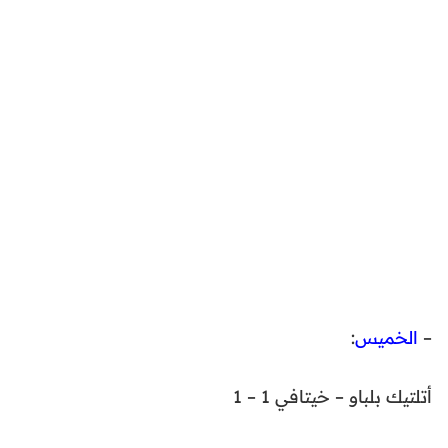
–
الخميس
:
أتلتيك بلباو – خيتافي 1 – 1