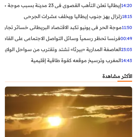
إيطاليا تعلن التأهب القصوى في 23 مدينة بسبب موجة حر شديدة
14:20
زلزال يهز جنوب إيطاليا ويخلف عشرات الجرحى
18:15
موجة الحر في يونيو تكبد الاقتصاد البريطاني خسائر تجاوزت 1.5 مليار دول
11:50
فرنسا تحظر رسمياً وسائل التواصل الاجتماعي على القاصرين دو
00:49
العاصفة المدارية «بيرثا» تشتد وتقترب من سواحل الولايات
23:03
المغرب وترسيخ موقعه كقوة طاقية إقليمية
14:43
الأكثر مشاهدة