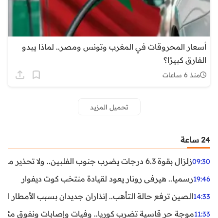
أسعار المحروقات في المغرب وتونس ومصر.. لماذا يبدو
الفارق كبيرًا؟
منذ 6 ساعات
تحميل المزيد
24 ساعة
زلزال بقوة 6.3 درجات يضرب جنوب الفلبين.. ولا تحذير من تسونامي حتى الآن
09:30
رسميا.. هيرفي رونار يعود لقيادة منتخب كوت ديفوار
19:46
الصين ترفع حالة التأهب.. إنذاران جديدان بسبب الأمطار الغ
14:33
موجة حر قاسية تضرب كوريا.. وفيات وإصابات ونفوق مئات ا
11:33