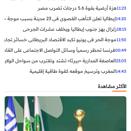
هزة أرضية بقوة 5.6 درجات تضرب مصر
11:23
إيطاليا تعلن التأهب القصوى في 23 مدينة بسبب موجة حر شديدة
14:20
زلزال يهز جنوب إيطاليا ويخلف عشرات الجرحى
18:15
موجة الحر في يونيو تكبد الاقتصاد البريطاني خسائر تجاوزت 1.5 مليار دول
11:50
فرنسا تحظر رسمياً وسائل التواصل الاجتماعي على القاصرين دو
00:49
العاصفة المدارية «بيرثا» تشتد وتقترب من سواحل الولايات
23:03
المغرب وترسيخ موقعه كقوة طاقية إقليمية
14:43
الأكثر مشاهدة