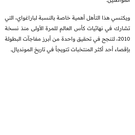
ويكتسي هذا التأهل أهمية خاصة بالنسبة لباراغواي، التي
تشارك في نهائيات كأس العالم للمرة الأولى منذ نسخة
2010، لتنجح في تحقيق واحدة من أبرز مفاجآت البطولة
بإقصاء أحد أكثر المنتخبات تتويجاً في تاريخ المونديال.