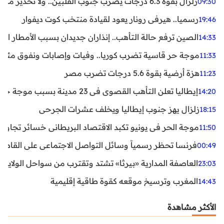
زلزال بقوة 6.3 درجات يضرب جنوب الفلبين.. ولا تحذير من تسونامي حتى الآن
09:30
رسميا.. هيرفي رونار يعود لقيادة منتخب كوت ديفوار
19:46
الصين ترفع حالة التأهب.. إنذاران جديدان بسبب الأمطار الغ
14:33
موجة حر قاسية تضرب كوريا.. وفيات وإصابات ونفوق مئات ا
11:33
هزة أرضية بقوة 5.6 درجات تضرب مصر
11:23
إيطاليا تعلن التأهب القصوى في 23 مدينة بسبب موجة حر شديدة
14:20
زلزال يهز جنوب إيطاليا ويخلف عشرات الجرحى
18:15
موجة الحر في يونيو تكبد الاقتصاد البريطاني خسائر تجاوزت 1.5 مليار دول
11:50
فرنسا تحظر رسمياً وسائل التواصل الاجتماعي على القاصرين دو
00:49
العاصفة المدارية «بيرثا» تشتد وتقترب من سواحل الولايات
23:03
المغرب وترسيخ موقعه كقوة طاقية إقليمية
14:43
الأكثر مشاهدة