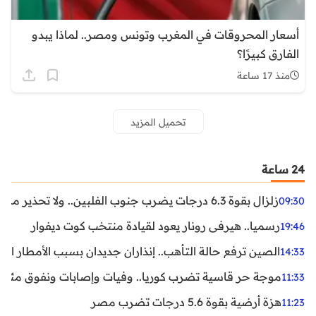
أسعار المحروقات في المغرب وتونس ومصر.. لماذا يبدو
الفارق كبيرًا؟
منذ 17 ساعة
تحميل المزيد
24 ساعة
زلزال بقوة 6.3 درجات يضرب جنوب الفلبين.. ولا تحذير من تسونامي حتى الآن
09:30
رسميا.. هيرفي رونار يعود لقيادة منتخب كوت ديفوار
19:46
الصين ترفع حالة التأهب.. إنذاران جديدان بسبب الأمطار الغ
14:33
موجة حر قاسية تضرب كوريا.. وفيات وإصابات ونفوق مئات ا
11:33
هزة أرضية بقوة 5.6 درجات تضرب مصر
11:23