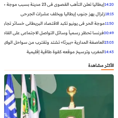
إيطاليا تعلن التأهب القصوى في 23 مدينة بسبب موجة حر شديدة
14:20
زلزال يهز جنوب إيطاليا ويخلف عشرات الجرحى
18:15
موجة الحر في يونيو تكبد الاقتصاد البريطاني خسائر تجاوزت 1.5 مليار دول
11:50
فرنسا تحظر رسمياً وسائل التواصل الاجتماعي على القاصرين دو
00:49
العاصفة المدارية «بيرثا» تشتد وتقترب من سواحل الولايات
23:03
المغرب وترسيخ موقعه كقوة طاقية إقليمية
14:43
الأكثر مشاهدة