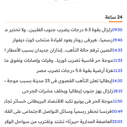
24 ساعة
زلزال بقوة 6.3 درجات يضرب جنوب الفلبين.. ولا تحذير من تسونامي حتى الآن
09:30
رسميا.. هيرفي رونار يعود لقيادة منتخب كوت ديفوار
19:46
الصين ترفع حالة التأهب.. إنذاران جديدان بسبب الأمطار الغ
14:33
موجة حر قاسية تضرب كوريا.. وفيات وإصابات ونفوق مئات ا
11:33
هزة أرضية بقوة 5.6 درجات تضرب مصر
11:23
إيطاليا تعلن التأهب القصوى في 23 مدينة بسبب موجة حر شديدة
14:20
زلزال يهز جنوب إيطاليا ويخلف عشرات الجرحى
18:15
موجة الحر في يونيو تكبد الاقتصاد البريطاني خسائر تجاوزت 1.5 مليار دول
11:50
فرنسا تحظر رسمياً وسائل التواصل الاجتماعي على القاصرين دو
00:49
العاصفة المدارية «بيرثا» تشتد وتقترب من سواحل الولايات
23:03