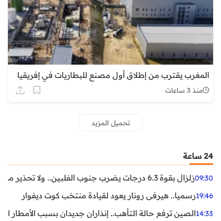
المغرب يقترب من إطلاق أول مصنع للبطاريات في إفريقيا
منذ 3 ساعات
تحميل المزيد
24 ساعة
زلزال بقوة 6.3 درجات يضرب جنوب الفلبين.. ولا تحذير من تسونامي حتى الآن
09:30
رسميا.. هيرفي رونار يعود لقيادة منتخب كوت ديفوار
19:46
الصين ترفع حالة التأهب.. إنذاران جديدان بسبب الأمطار الغ
14:33