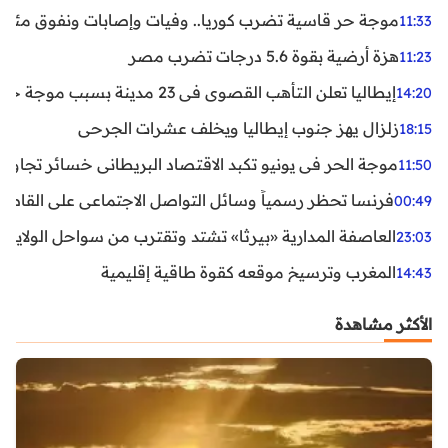
موجة حر قاسية تضرب كوريا.. وفيات وإصابات ونفوق مئات ا
11:33
هزة أرضية بقوة 5.6 درجات تضرب مصر
11:23
إيطاليا تعلن التأهب القصوى في 23 مدينة بسبب موجة حر شديدة
14:20
زلزال يهز جنوب إيطاليا ويخلف عشرات الجرحى
18:15
موجة الحر في يونيو تكبد الاقتصاد البريطاني خسائر تجاوزت 1.5 مليار دول
11:50
فرنسا تحظر رسمياً وسائل التواصل الاجتماعي على القاصرين دو
00:49
العاصفة المدارية «بيرثا» تشتد وتقترب من سواحل الولايات
23:03
المغرب وترسيخ موقعه كقوة طاقية إقليمية
14:43
الأكثر مشاهدة