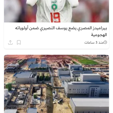
بيراميدز المصري يضع يوسف النصيري ضمن أولوياته
الهجومية
منذ 3 ساعات