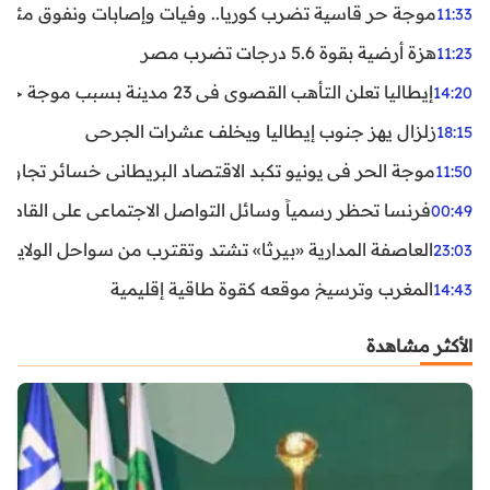
موجة حر قاسية تضرب كوريا.. وفيات وإصابات ونفوق مئات ا
11:33
هزة أرضية بقوة 5.6 درجات تضرب مصر
11:23
إيطاليا تعلن التأهب القصوى في 23 مدينة بسبب موجة حر شديدة
14:20
زلزال يهز جنوب إيطاليا ويخلف عشرات الجرحى
18:15
موجة الحر في يونيو تكبد الاقتصاد البريطاني خسائر تجاوزت 1.5 مليار دول
11:50
فرنسا تحظر رسمياً وسائل التواصل الاجتماعي على القاصرين دو
00:49
العاصفة المدارية «بيرثا» تشتد وتقترب من سواحل الولايات
23:03
المغرب وترسيخ موقعه كقوة طاقية إقليمية
14:43
الأكثر مشاهدة