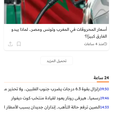
أسعار المحروقات في المغرب وتونس ومصر.. لماذا يبدو
الفارق كبيرًا؟
منذ 4 ساعات
تحميل المزيد
24 ساعة
زلزال بقوة 6.3 درجات يضرب جنوب الفلبين.. ولا تحذير من تسونامي حتى الآن
09:30
رسميا.. هيرفي رونار يعود لقيادة منتخب كوت ديفوار
19:46
الصين ترفع حالة التأهب.. إنذاران جديدان بسبب الأمطار الغ
14:33