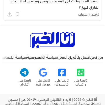
أسعار المحروقات في المغرب وتونس ومصر.. لماذا يبدو
الفارق كبيرًا؟
منذ 4 ساعات
من نحن
اتصل بنا
فريق العمل
سياسة الخصوصية
سياسة التصحيح
تابعنا على
تابعنا على
تابعنا على
تابعنا على
واتساب
فايسبوك
جوجل نيوز
تلغرام
أنا الخبر © 2026 | الإيداع القانوني الوطني : 01/19 ص | مسجل
كشركة محدودة المسؤولية (SARL) برقم 22067. | استضافة وتطوير