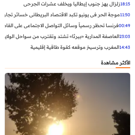
زلزال يهز جنوب إيطاليا ويخلف عشرات الجرحى
18:15
موجة الحر في يونيو تكبد الاقتصاد البريطاني خسائر تجاوزت 1.5 مليار دول
11:50
فرنسا تحظر رسمياً وسائل التواصل الاجتماعي على القاصرين دو
00:49
العاصفة المدارية «بيرثا» تشتد وتقترب من سواحل الولايات
23:03
المغرب وترسيخ موقعه كقوة طاقية إقليمية
14:43
الأكثر مشاهدة