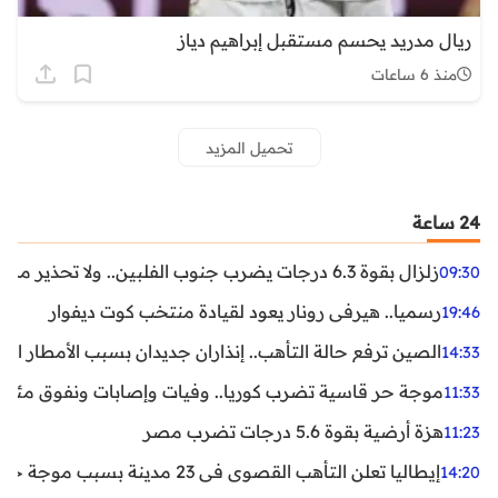
ريال مدريد يحسم مستقبل إبراهيم دياز
منذ 6 ساعات
تحميل المزيد
24 ساعة
زلزال بقوة 6.3 درجات يضرب جنوب الفلبين.. ولا تحذير من تسونامي حتى الآن
09:30
رسميا.. هيرفي رونار يعود لقيادة منتخب كوت ديفوار
19:46
الصين ترفع حالة التأهب.. إنذاران جديدان بسبب الأمطار الغ
14:33
موجة حر قاسية تضرب كوريا.. وفيات وإصابات ونفوق مئات ا
11:33
هزة أرضية بقوة 5.6 درجات تضرب مصر
11:23
إيطاليا تعلن التأهب القصوى في 23 مدينة بسبب موجة حر شديدة
14:20