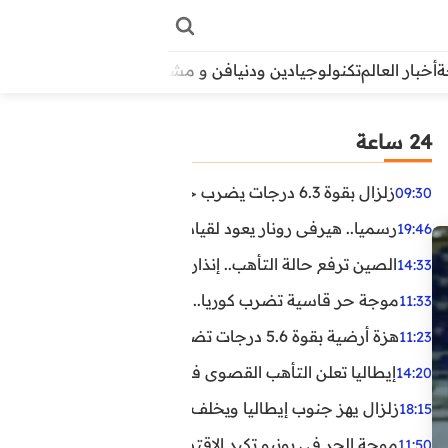
أخبار العالم
تكنولوجيا
دين ودنيا
فن و مشاهير
منوعات
الأبراج
آراء
24 ساعة
زلزال بقوة 6.3 درجات يضرب جنوب الفلبين.. ولا تحذير من تسونامي حتى الآن
09:30
رسميا.. هيرفي رونار يعود لقيادة منتخب كوت ديفوار
19:46
الصين ترفع حالة التأهب.. إنذاران جديدان بسبب الأمطار الغ
14:33
موجة حر قاسية تضرب كوريا.. وفيات وإصابات ونفوق مئات ا
11:33
هزة أرضية بقوة 5.6 درجات تضرب مصر
11:23
إيطاليا تعلن التأهب القصوى في 23 مدينة بسبب موجة حر شديدة
14:20
زلزال يهز جنوب إيطاليا ويخلف عشرات الجرحى
18:15
موجة الحر في يونيو تكبد الاقتصاد البريطاني خسائر تجاوزت 1.5 مليار دول
11:50