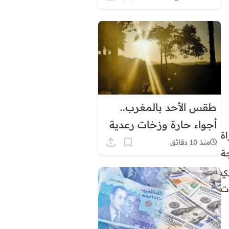
طقس الأحد بالمغرب..
أجواء حارة وزخات رعدية
ة
ورياح قوية بعدد من
منذ 10 دقائق
ة
المناطق
 مارس الجاري
ت