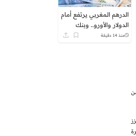
الدرهم المغربي يرتفع أمام
الدولار والأورو.. وبنك
المغرب يكشف تطورات
منذ 14 دقيقة
الاحتياطيات والسيولة
ن
 نقطة، ليعزز
ة