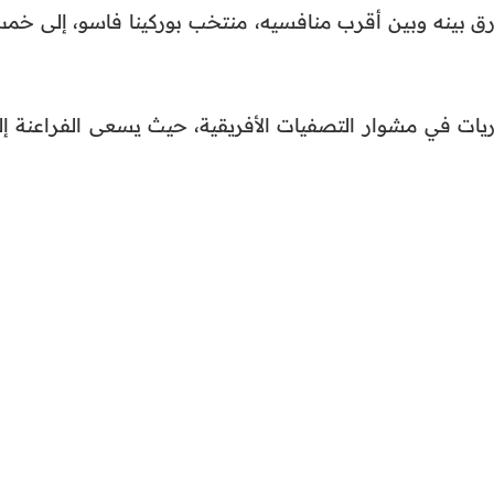
ارق بينه وبين أقرب منافسيه، منتخب بوركينا فاسو، إلى خم
يات في مشوار التصفيات الأفريقية، حيث يسعى الفراعنة إل