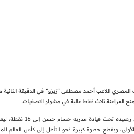
المصري اللاعب أحمد مصطفى “زيزو” في الدقيقة الثانية م
نح الفراعنة ثلاث نقاط غالية في مشوار التصفيات.
بهذا الفوز، رفع المنتخب المصري رصيده تحت قيادة مدربه حسام حسن إلى 16
أولى، ويقطع خطوة كبيرة نحو التأهل إلى كأس العالم للمر