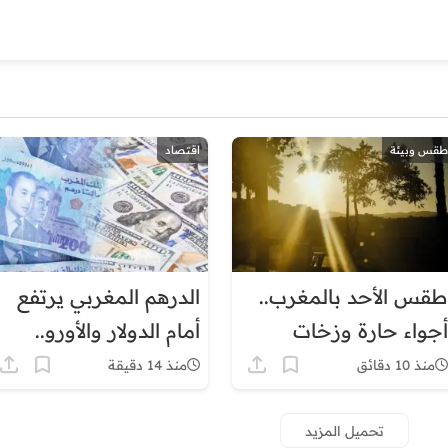
طقس وبيئة
اقتصاد
طقس الأحد بالمغرب..
الدرهم المغربي يرتفع
أجواء حارة وزخات
أمام الدولار والأورو..
رعدية ورياح قوية بعدد
وبنك المغرب يكشف
منذ 10 دقائق
منذ 14 دقيقة
من المناطق
تطورات الاحتياطيات
والسيولة
تحميل المزيد