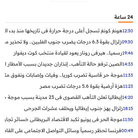
24 ساعة
هونغ كونغ تسجل أعلى درجة حرارة في تاريخها منذ بدء القياسات
12:30
زلزال بقوة 6.3 درجات يضرب جنوب الفلبين.. ولا تحذير من تسونامي حتى الآن
09:30
رسميا.. هيرفي رونار يعود لقيادة منتخب كوت ديفوار
19:46
الصين ترفع حالة التأهب.. إنذاران جديدان بسبب الأمطار الغ
14:33
موجة حر قاسية تضرب كوريا.. وفيات وإصابات ونفوق مئات ا
11:33
هزة أرضية بقوة 5.6 درجات تضرب مصر
11:23
إيطاليا تعلن التأهب القصوى في 23 مدينة بسبب موجة حر شديدة
14:20
زلزال يهز جنوب إيطاليا ويخلف عشرات الجرحى
18:15
موجة الحر في يونيو تكبد الاقتصاد البريطاني خسائر تجاوزت 1.5 مليار دول
11:50
فرنسا تحظر رسمياً وسائل التواصل الاجتماعي على القاصرين دو
00:49