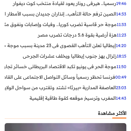
رسميا.. هيرفي رونار يعود لقيادة منتخب كوت ديفوار
19:46
الصين ترفع حالة التأهب.. إنذاران جديدان بسبب الأمطار الغ
14:33
موجة حر قاسية تضرب كوريا.. وفيات وإصابات ونفوق مئات ا
11:33
هزة أرضية بقوة 5.6 درجات تضرب مصر
11:23
إيطاليا تعلن التأهب القصوى في 23 مدينة بسبب موجة حر شديدة
14:20
زلزال يهز جنوب إيطاليا ويخلف عشرات الجرحى
18:15
موجة الحر في يونيو تكبد الاقتصاد البريطاني خسائر تجاوزت 1.5 مليار دول
11:50
فرنسا تحظر رسمياً وسائل التواصل الاجتماعي على القاصرين دو
00:49
العاصفة المدارية «بيرثا» تشتد وتقترب من سواحل الولايات
23:03
المغرب وترسيخ موقعه كقوة طاقية إقليمية
14:43
الأكثر مشاهدة