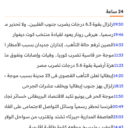
24 ساعة
زلزال بقوة 6.3 درجات يضرب جنوب الفلبين.. ولا تحذير من تسونامي حتى الآن
09:30
رسميا.. هيرفي رونار يعود لقيادة منتخب كوت ديفوار
19:46
الصين ترفع حالة التأهب.. إنذاران جديدان بسبب الأمطار الغ
14:33
موجة حر قاسية تضرب كوريا.. وفيات وإصابات ونفوق مئات ا
11:33
هزة أرضية بقوة 5.6 درجات تضرب مصر
11:23
إيطاليا تعلن التأهب القصوى في 23 مدينة بسبب موجة حر شديدة
14:20
زلزال يهز جنوب إيطاليا ويخلف عشرات الجرحى
18:15
موجة الحر في يونيو تكبد الاقتصاد البريطاني خسائر تجاوزت 1.5 مليار دول
11:50
فرنسا تحظر رسمياً وسائل التواصل الاجتماعي على القاصرين دو
00:49
العاصفة المدارية «بيرثا» تشتد وتقترب من سواحل الولايات
23:03
المغرب وترسيخ موقعه كقوة طاقية إقليمية
14:43