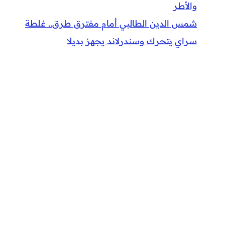
والأطر
شمس الدين الطالبي أمام مفترق طرق.. غلطة
سراي يتحرك وسندرلاند يجهز بديلا