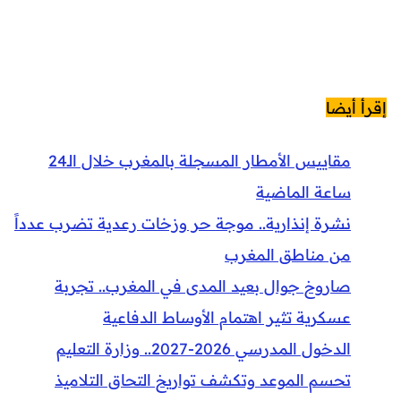
إقرأ أيضا
مقاييس الأمطار المسجلة بالمغرب خلال الـ24
ساعة الماضية
نشرة إنذارية.. موجة حر وزخات رعدية تضرب عدداً
من مناطق المغرب
صاروخ جوال بعيد المدى في المغرب.. تجربة
عسكرية تثير اهتمام الأوساط الدفاعية
الدخول المدرسي 2026-2027.. وزارة التعليم
تحسم الموعد وتكشف تواريخ التحاق التلاميذ