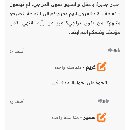
اخبار جديرة بالنقل والتعليق سوى الدراجي. لم تهتمون
بالتفاهة… الا تشعرون انهم يجرونكم الى التفاهة لتصبحو
مثلهم؟ من يكون دراجي؟ عبر عن رأيه. انتهي الامر.
مؤسف وضعكم انتم ايضا.
-3
أضف رد
كريم
-
منذ سنة واحدة
النخوة على لخوا…الله يشافي
1
أضف رد
سمير
-
منذ سنة واحدة