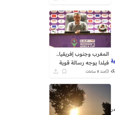
توقيت غرينيتش بشكل
دائم
المغرب وجنوب إفريقيا..
ية
فيلدا يوجه رسالة قوية
ى
قبل ربع نهائي كأس
منذ 8 ساعات
إفريقيا للسيدات
ر