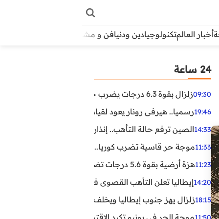
أخبار العالم
تكنولوجيا
دين ودنيا
فن و مشاهير
منوعات
الأبراج
آراء
24 ساعة
زلزال بقوة 6.3 درجات يضرب جنوب الفلبين.. ولا تحذير من تسونامي حتى الآن
09:30
رسميا.. هيرفي رونار يعود لقيادة منتخب كوت ديفوار
19:46
الصين ترفع حالة التأهب.. إنذاران جديدان بسبب الأمطار الغ
14:33
موجة حر قاسية تضرب كوريا.. وفيات وإصابات ونفوق مئات ا
11:33
هزة أرضية بقوة 5.6 درجات تضرب مصر
11:23
إيطاليا تعلن التأهب القصوى في 23 مدينة بسبب موجة حر شديدة
14:20
زلزال يهز جنوب إيطاليا ويخلف عشرات الجرحى
18:15
موجة الحر في يونيو تكبد الاقتصاد البريطاني خسائر تجاوزت 1.5 مليار دول
11:50