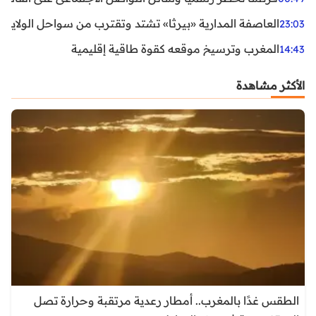
العاصفة المدارية «بيرثا» تشتد وتقترب من سواحل الولايات
23:03
المغرب وترسيخ موقعه كقوة طاقية إقليمية
14:43
الأكثر مشاهدة
الطقس غدًا بالمغرب.. أمطار رعدية مرتقبة وحرارة تصل