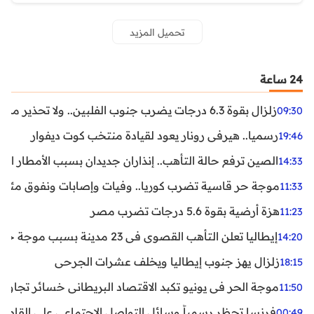
تحميل المزيد
24 ساعة
زلزال بقوة 6.3 درجات يضرب جنوب الفلبين.. ولا تحذير من تسونامي حتى الآن
09:30
رسميا.. هيرفي رونار يعود لقيادة منتخب كوت ديفوار
19:46
الصين ترفع حالة التأهب.. إنذاران جديدان بسبب الأمطار الغ
14:33
موجة حر قاسية تضرب كوريا.. وفيات وإصابات ونفوق مئات ا
11:33
هزة أرضية بقوة 5.6 درجات تضرب مصر
11:23
إيطاليا تعلن التأهب القصوى في 23 مدينة بسبب موجة حر شديدة
14:20
زلزال يهز جنوب إيطاليا ويخلف عشرات الجرحى
18:15
موجة الحر في يونيو تكبد الاقتصاد البريطاني خسائر تجاوزت 1.5 مليار دول
11:50
فرنسا تحظر رسمياً وسائل التواصل الاجتماعي على القاصرين دو
00:49