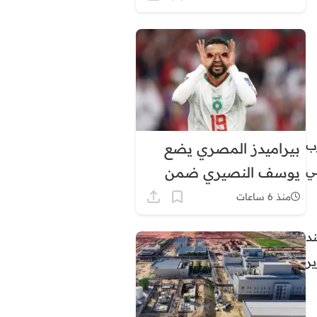
في هذه المناطق
ب
بيراميدز المصري يضع
ي
يوسف النصيري ضمن
أولوياته الهجومية
منذ 6 ساعات
 عند
رير