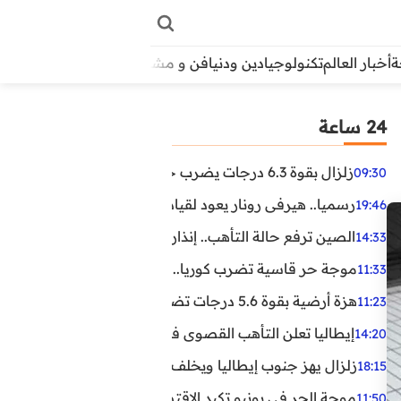
أخبار العالم
تكنولوجيا
دين ودنيا
فن و مشاهير
منوعات
الأبراج
آراء
24 ساعة
زلزال بقوة 6.3 درجات يضرب جنوب الفلبين.. ولا تحذير من تسونامي حتى الآن
09:30
رسميا.. هيرفي رونار يعود لقيادة منتخب كوت ديفوار
19:46
الصين ترفع حالة التأهب.. إنذاران جديدان بسبب الأمطار الغ
14:33
موجة حر قاسية تضرب كوريا.. وفيات وإصابات ونفوق مئات ا
11:33
هزة أرضية بقوة 5.6 درجات تضرب مصر
11:23
إيطاليا تعلن التأهب القصوى في 23 مدينة بسبب موجة حر شديدة
14:20
زلزال يهز جنوب إيطاليا ويخلف عشرات الجرحى
18:15
موجة الحر في يونيو تكبد الاقتصاد البريطاني خسائر تجاوزت 1.5 مليار دول
11:50