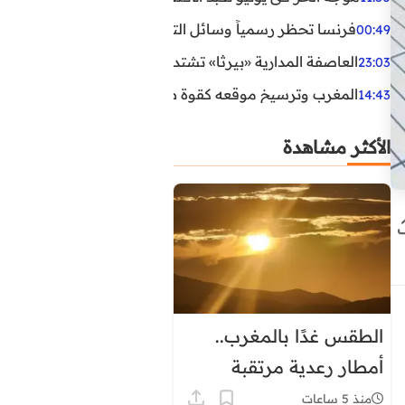
فرنسا تحظر رسمياً وسائل التواصل الاجتماعي على القاصرين دو
00:49
العاصفة المدارية «بيرثا» تشتد وتقترب من سواحل الولايات
23:03
المغرب وترسيخ موقعه كقوة طاقية إقليمية
14:43
الأكثر مشاهدة
الطقس غدًا بالمغرب..
أمطار رعدية مرتقبة
وحرارة تصل إلى 45 درجة
منذ 5 ساعات