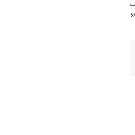
ت
 عام 1990 في شمال غرب البلاد، بلغت شدته 7.7 درجات، وأسفر عن مقتل حوالي 37