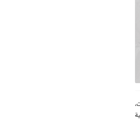
إيران بقوة 5.1 درجات،
ة