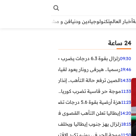
أخبار العالم
تكنولوجيا
دين ودنيا
فن و مشاهير
منوعات
الأبراج
آراء
24 ساعة
زلزال بقوة 6.3 درجات يضرب جنوب الفلبين.. ولا تحذير من تسونامي حتى الآن
09:30
رسميا.. هيرفي رونار يعود لقيادة منتخب كوت ديفوار
19:46
الصين ترفع حالة التأهب.. إنذاران جديدان بسبب الأمطار الغ
14:33
موجة حر قاسية تضرب كوريا.. وفيات وإصابات ونفوق مئات ا
11:33
هزة أرضية بقوة 5.6 درجات تضرب مصر
11:23
إيطاليا تعلن التأهب القصوى في 23 مدينة بسبب موجة حر شديدة
14:20
زلزال يهز جنوب إيطاليا ويخلف عشرات الجرحى
18:15
موجة الحر في يونيو تكبد الاقتصاد البريطاني خسائر تجاوزت 1.5 مليار دول
11:50