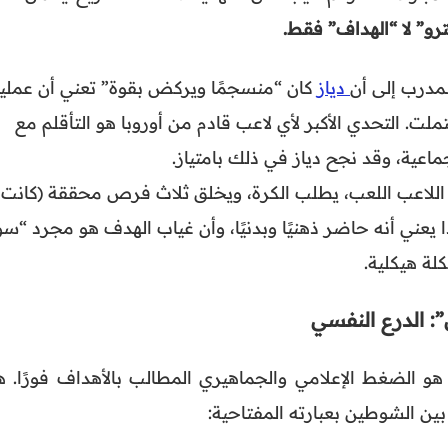
رو” لا “الهداف” فقط.
مدرب إلى أن
دياز
كان “منسجمًا ويركض بقوة” تعني أن عملي
لت. التحدي الأكبر لأي لاعب قادم من أوروبا هو التأقلم مع
جماعية، وقد نجح دياز في ذلك بامتياز.
للاعب اللعب، يطلب الكرة، ويخلق ثلاث فرص محققة (كانت
ا يعني أنه حاضر ذهنيًا وبدنيًا، وأن غياب الهدف هو مجرد “سو
ة هيكلية.
و الضغط الإعلامي والجماهيري المطالب بالأهداف فورًا. هن
بين الشوطين بعبارته المفتاحية: