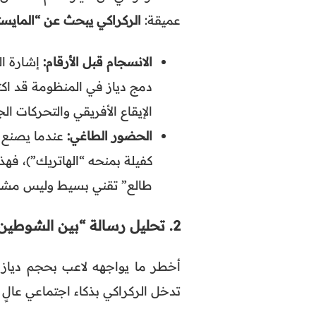
عميقة:
الركراكي يبحث عن “المايست
الانسجام قبل الأرقام:
إشارة ال
دمج دياز في المنظومة قد اكتم
الإيقاع الأفريقي والتحركات ال
الحضور الطاغي:
عندما يصنع ا
كفيلة بمنحه “الهاتريك”)، فهذ
طالع” تقني بسيط وليس مشكل
2. تحليل رسالة “بين الشوطين”: الدرع النفسي
أخطر ما يواجهه لاعب بحجم دياز ه
تدخل الركراكي بذكاء اجتماعي عالٍ 