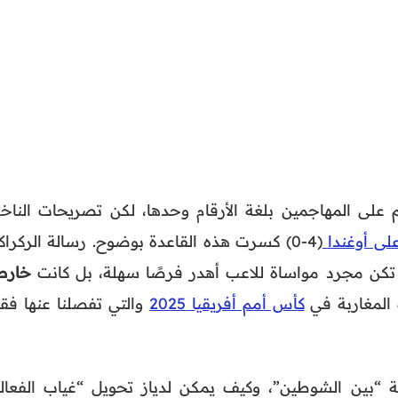
حكم على المهاجمين بلغة الأرقام وحدها، لكن تصريحات الناخ
لى أوغندا
(4-0) كسرت هذه القاعدة بوضوح. رسالة الركرا
لم تكن مجرد مواساة للاعب أهدر فرصًا سهلة، بل كانت
خارط
 المغاربة في
كأس أمم أفريقيا 2025
والتي تفصلنا عنها فق
ة “بين الشوطين”، وكيف يمكن لدياز تحويل “غياب الفعالي