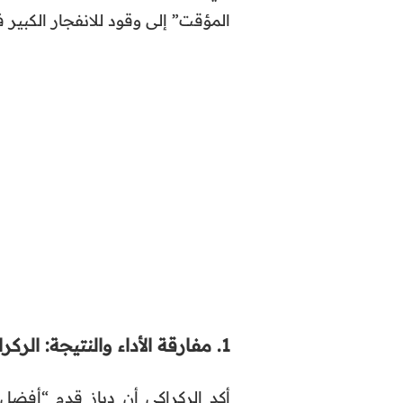
المؤقت” إلى وقود للانفجار الكبير ف
1. مفارقة الأداء والنتيجة: الركراكي يغير المعايير
أكد الركراكي أن دياز قدم “أفضل 