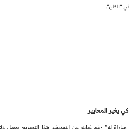
ي “الكان”.
مباراة له” رغم غيابه عن التهديف. هذا التصريح يحمل دلال