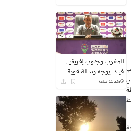
توقيت غرينيتش بشكل
دائم
المغرب وجنوب إفريقيا..
ب
فيلدا يوجه رسالة قوية
كي
قبل ربع نهائي كأس
منذ 11 ساعة
ة
إفريقيا للسيدات
ط
ة