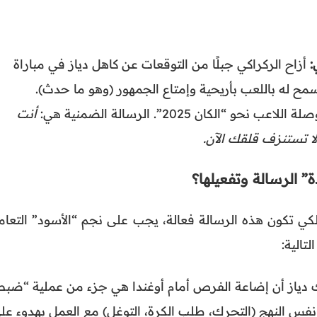
:
أزاح الركراكي جبلًا من التوقعات عن كاهل دياز في مباراة
ح له باللعب بأريحية وإمتاع الجمهور (وهو ما حدث).
اعب نحو “الكان 2025”. الرسالة الضمنية هي:
أنت
لا تستنزف قلقك الآن.
 لكي تكون هذه الرسالة فعالة، يجب على نجم “الأسود” التعام
تالية:
دياز أن إضاعة الفرص أمام أوغندا هي جزء من عملية “ضبط
نفس النهج (التحرك، طلب الكرة، التوغل) مع العمل بهدوء عل