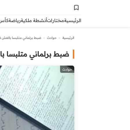
الرئيسية
مختارات
أنشطة ملكية
رياضة
كأس ال
الرئيسية
>
حوادث
>
ضبط برلماني متلبسا بالغش في
ضبط برلماني متلبسا با
حوادث