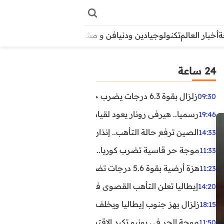
أخبار العالم
تكنولوجيا
دين ودنيا
فن و مشاهير
منوعات
الأبراج
آراء
24 ساعة
زلزال بقوة 6.3 درجات يضرب جنوب الفلبين.. ولا تحذير من تسونامي حتى الآن
09:30
رسميا.. هيرفي رونار يعود لقيادة منتخب كوت ديفوار
19:46
الصين ترفع حالة التأهب.. إنذاران جديدان بسبب الأمطار الغ
14:33
موجة حر قاسية تضرب كوريا.. وفيات وإصابات ونفوق مئات ا
11:33
هزة أرضية بقوة 5.6 درجات تضرب مصر
11:23
إيطاليا تعلن التأهب القصوى في 23 مدينة بسبب موجة حر شديدة
14:20
زلزال يهز جنوب إيطاليا ويخلف عشرات الجرحى
18:15
موجة الحر في يونيو تكبد الاقتصاد البريطاني خسائر تجاوزت 1.5 مليار دول
11:50