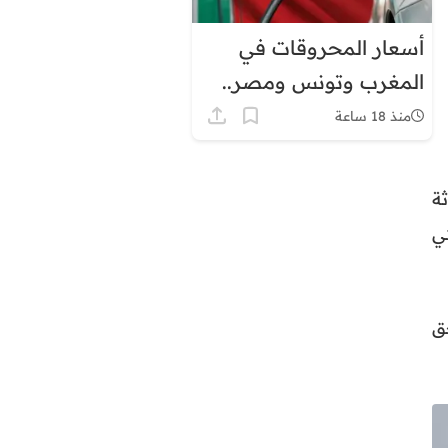
أسعار المحروقات في
المغرب وتونس ومصر..
لماذا يبدو الفارق كبيرًا؟
منذ 18 ساعة
ة
ي
ق