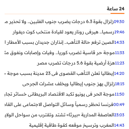
24 ساعة
زلزال بقوة 6.3 درجات يضرب جنوب الفلبين.. ولا تحذير من تسونامي حتى الآن
09:30
رسميا.. هيرفي رونار يعود لقيادة منتخب كوت ديفوار
19:46
الصين ترفع حالة التأهب.. إنذاران جديدان بسبب الأمطار الغ
14:33
موجة حر قاسية تضرب كوريا.. وفيات وإصابات ونفوق مئات ا
11:33
هزة أرضية بقوة 5.6 درجات تضرب مصر
11:23
إيطاليا تعلن التأهب القصوى في 23 مدينة بسبب موجة حر شديدة
14:20
زلزال يهز جنوب إيطاليا ويخلف عشرات الجرحى
18:15
موجة الحر في يونيو تكبد الاقتصاد البريطاني خسائر تجاوزت 1.5 مليار دول
11:50
فرنسا تحظر رسمياً وسائل التواصل الاجتماعي على القاصرين دو
00:49
العاصفة المدارية «بيرثا» تشتد وتقترب من سواحل الولايات
23:03
المغرب وترسيخ موقعه كقوة طاقية إقليمية
14:43